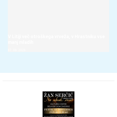
V Litiji več otroškega vrveža, v Hrastniku vse
manj mladih
07. 08. 2026