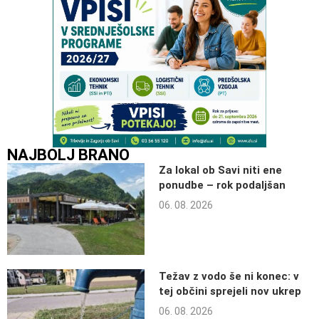
NAJBOLJ BRANO
Za lokal ob Savi niti ene
ponudbe – rok podaljšan
06. 08. 2026
Težav z vodo še ni konec: v
tej občini sprejeli nov ukrep
06. 08. 2026