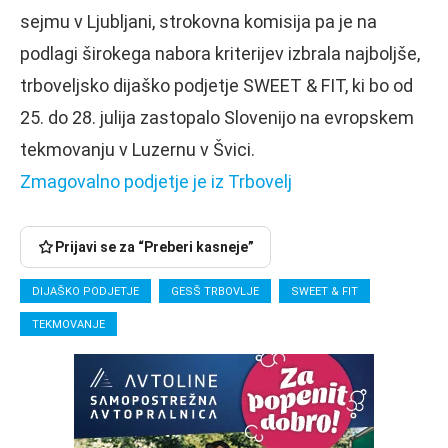
sejmu v Ljubljani, strokovna komisija pa je na
podlagi širokega nabora kriterijev izbrala najboljše,
trboveljsko dijaško podjetje SWEET & FIT, ki bo od
25. do 28. julija zastopalo Slovenijo na evropskem
tekmovanju v Luzernu v Švici.
Zmagovalno podjetje je iz Trbovelj
Prijavi se za “Preberi kasneje”
DIJAŠKO PODJETJE
GESŠ TRBOVLJE
SWEET & FIT
TEKMOVANJE