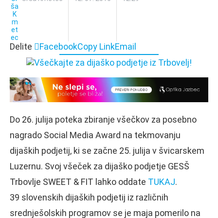
Delite
Facebook
Copy Link
Email
Do 26. julija poteka zbiranje všečkov za posebno
nagrado Social Media Award na tekmovanju
dijaških podjetij, ki se začne 25. julija v švicarskem
Luzernu. Svoj všeček za dijaško podjetje GESŠ
Trbovlje SWEET & FIT lahko oddate
TUKAJ
.
39 slovenskih dijaških podjetij iz različnih
srednješolskih programov se je maja pomerilo na