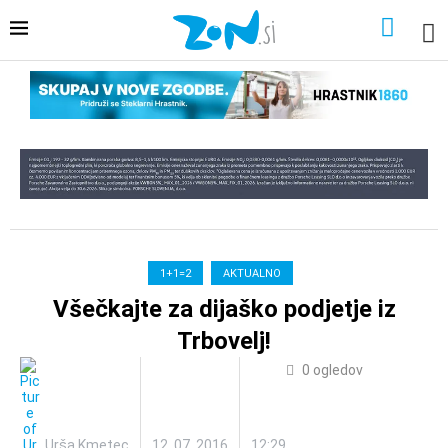
1+1=2
AKTUALNO
Všečkajte za dijaško podjetje iz
Trbovelj!
0
ogledov
Urša Kmetec
12. 07. 2016
12:29