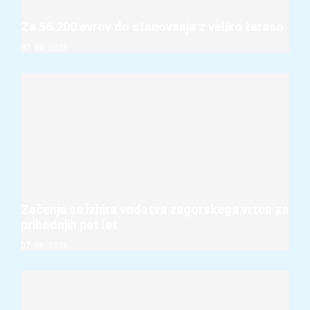
Za 56.200 evrov do stanovanja z veliko teraso
07. 08. 2026
Začenja se izbira vodstva zagorskega vrtca za
prihodnjih pet let
07. 08. 2026