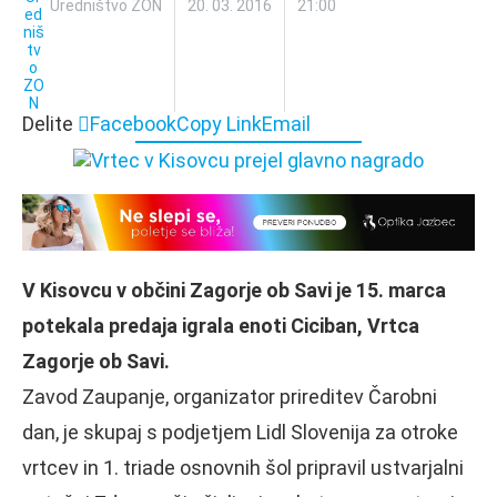
Uredništvo ZON
20. 03. 2016
21:00
Delite
Facebook
Copy Link
Email
V Kisovcu v občini Zagorje ob Savi je 15. marca
potekala predaja igrala enoti Ciciban, Vrtca
Zagorje ob Savi.
Zavod Zaupanje, organizator prireditev Čarobni
dan, je skupaj s podjetjem Lidl Slovenija za otroke
vrtcev in 1. triade osnovnih šol pripravil ustvarjalni