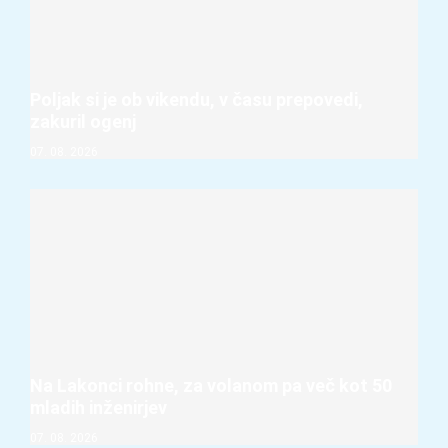
Poljak si je ob vikendu, v času prepovedi,
zakuril ogenj
07. 08. 2026
Na Lakonci rohne, za volanom pa več kot 50
mladih inženirjev
07. 08. 2026