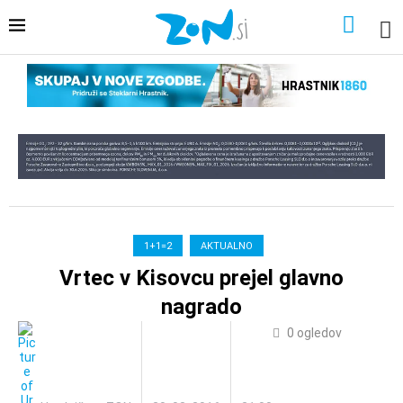
1+1=2
AKTUALNO
Vrtec v Kisovcu prejel glavno
nagrado
0
ogledov