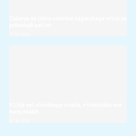
Začenja se izbira vodstva zagorskega vrtca za
prihodnjih pet let
07. 08. 2026
V Litiji več otroškega vrveža, v Hrastniku vse
manj mladih
07. 08. 2026