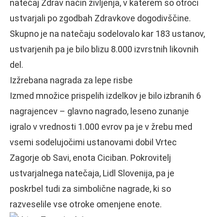
natečaj Zdrav način življenja, v katerem so otroci
ustvarjali po zgodbah Zdravkove dogodivščine.
Skupno je na natečaju sodelovalo kar 183 ustanov,
ustvarjenih pa je bilo blizu 8.000 izvrstnih likovnih
del.
Izžrebana nagrada za lepe risbe
Izmed množice prispelih izdelkov je bilo izbranih 6
nagrajencev – glavno nagrado, leseno zunanje
igralo v vrednosti 1.000 evrov pa je v žrebu med
vsemi sodelujočimi ustanovami dobil Vrtec
Zagorje ob Savi, enota Ciciban. Pokrovitelj
ustvarjalnega natečaja, Lidl Slovenija, pa je
poskrbel tudi za simbolične nagrade, ki so
razveselile vse otroke omenjene enote.