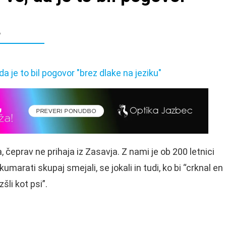
v
 čeprav ne prihaja iz Zasavja. Z nami je ob 200 letnici
umarati skupaj smejali, se jokali in tudi, ko bi “crknal en
šli kot psi”.