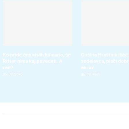
Ko pride čas kislih kumaric, še
Občina Hrastnik išče
Ritter nima kaj povedati. A
sodelavca, plači dobr
res?
evrov
05. 08. 2026
05. 08. 2026