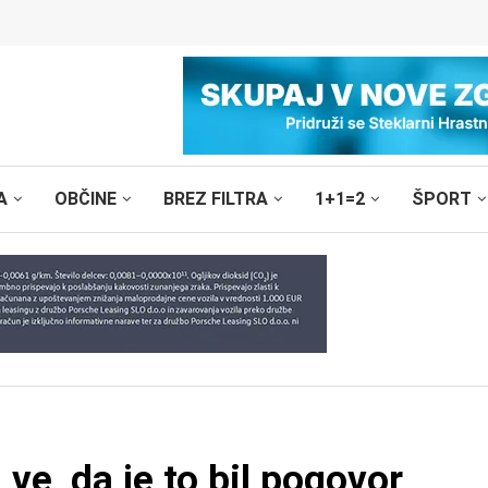
A
OBČINE
BREZ FILTRA
1+1=2
ŠPORT
ve, da je to bil pogovor