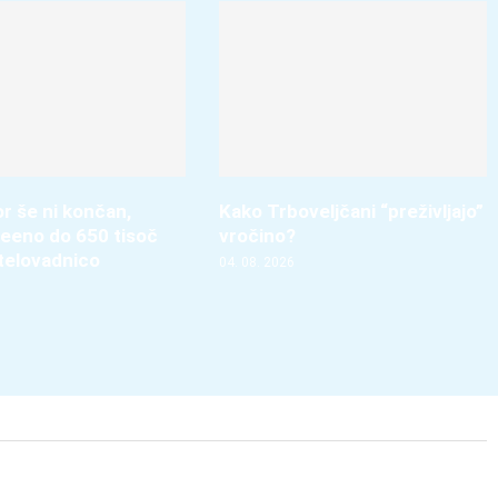
r še ni končan,
Kako Trboveljčani “preživljajo”
vseeno do 650 tisoč
vročino?
 telovadnico
04. 08. 2026