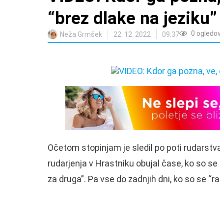
“brez dlake na jeziku”
0
ogledo
Neža Grmšek
22. 12. 2022
09:37
Očetom stopinjam je sledil po poti rudarstva,
rudarjenja v Hrastniku obujal čase, ko so se k
za druga”. Pa vse do zadnjih dni, ko so se “raz