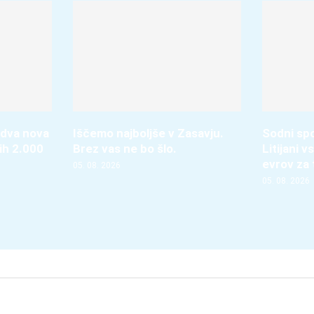
 dva nova
Iščemo najboljše v Zasavju.
Sodni spo
ih 2.000
Brez vas ne bo šlo.
Litijani 
evrov za
05. 08. 2026
05. 08. 2026