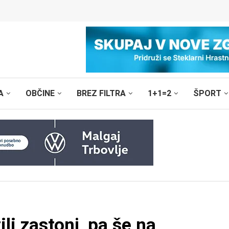
A
OBČINE
BREZ FILTRA
1+1=2
ŠPORT
li zastonj, pa še na