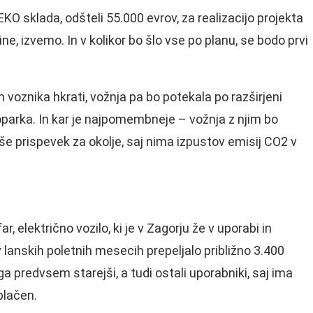
KO sklada, odšteli 55.000 evrov, za realizacijo projekta
e, izvemo. In v kolikor bo šlo vse po planu, se bodo prvi
 voznika hkrati, vožnja pa bo potekala po razširjeni
oparka. In kar je najpomembneje – vožnja z njim bo
še prispevek za okolje, saj nima izpustov emisij CO2 v
ar, električno vozilo, ki je v Zagorju že v uporabi in
 lanskih poletnih mesecih prepeljalo približno 3.400
a predvsem starejši, a tudi ostali uporabniki, saj ima
plačen.