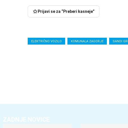
Prijavi se za “Preberi kasneje”
ELEKTRIČNO VOZILO
KOMUNALA ZAGORJE
SANDI GR
ZADNJE NOVICE