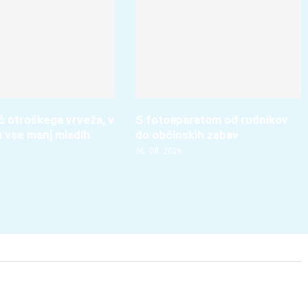
več otroškega vrveža, v
S fotoaparatom od rudnikov
u vse manj mladih
do občinskih zabav
06. 08. 2026