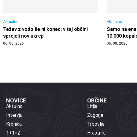
Aktualno
Aktualno
Težav z vodo še ni konec: v tej občini
Samo na enem
sprejeli nov ukrep
10.000 kopal
06. 08. 2026
06. 08. 2026
NOVICE
OBČINE
Aktulno
Litija
Intervju
Zagorje
Kronika
Trbovlje
1+1=2
Hrastnik