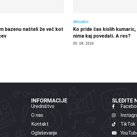
Aktualno
 bazenu našteli že več kot
Ko pride čas kislih kumaric,
cev
nima kaj povedati. A res?
05. 08. 2026
INFORMACIJE
SLEDITE
Uredništvo
Facebo
O nas
Instag
Kontakt
TikTok
Oglaševanje
YouTub