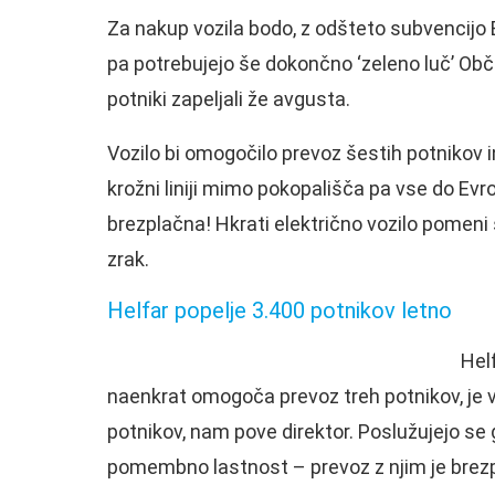
Za nakup vozila bodo, z odšteto subvencijo E
pa potrebujejo še dokončno ‘zeleno luč’ Občin
potniki zapeljali že avgusta.
Vozilo bi omogočilo prevoz šestih potnikov in
krožni liniji mimo pokopališča pa vse do Evr
brezplačna! Hkrati električno vozilo pomeni 
zrak.
Helfar popelje 3.400 potnikov letno
Helf
naenkrat omogoča prevoz treh potnikov, je v
potnikov, nam pove direktor. Poslužujejo se g
pomembno lastnost – prevoz z njim je brez