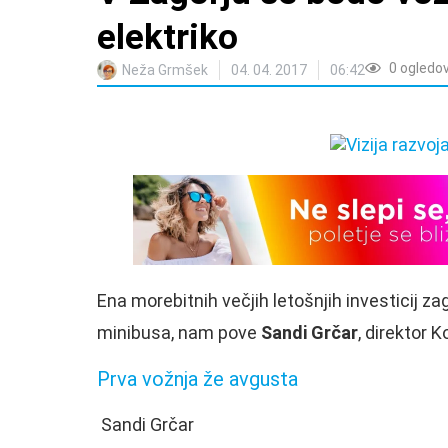
elektriko
0
ogledo
Neža Grmšek
04. 04. 2017
06:42
Ena morebitnih večjih letošnjih investicij 
minibusa, nam pove
Sandi Grčar
, direktor 
Prva vožnja že avgusta
Sandi Grčar