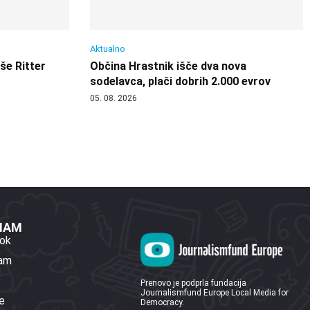
Aktualno
 še Ritter
Občina Hrastnik išče dva nova
sodelavca, plači dobrih 2.000 evrov
05. 08. 2026
 NAM
ok
ram
Prenovo je podprla fundacija
Journalismfund Europe Local Media for
e
Democracy.