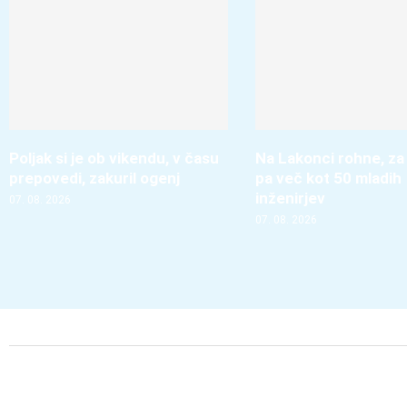
Poljak si je ob vikendu, v času
Na Lakonci rohne, za
prepovedi, zakuril ogenj
pa več kot 50 mladih
inženirjev
07. 08. 2026
07. 08. 2026