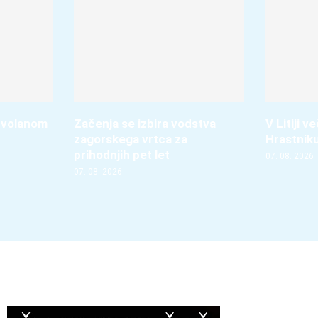
 volanom
Začenja se izbira vodstva
V Litiji 
zagorskega vrtca za
Hrastnik
prihodnjih pet let
07. 08. 2026
07. 08. 2026