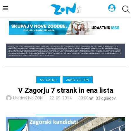
AKTUALNO
ARHIV VOLITEV
V Zagorju 7 strank in ena lista
Uredništvo ZON
22. 09. 2014
00:00
33
ogledov