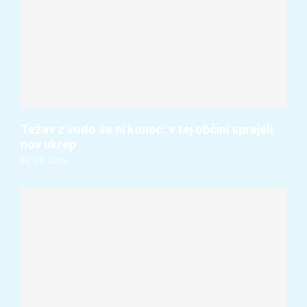
Težav z vodo še ni konec: v tej občini sprejeli
nov ukrep
06. 08. 2026