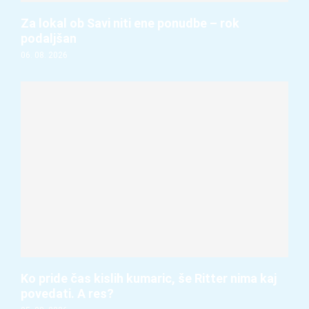
Za lokal ob Savi niti ene ponudbe – rok
podaljšan
06. 08. 2026
Ko pride čas kislih kumaric, še Ritter nima kaj
povedati. A res?