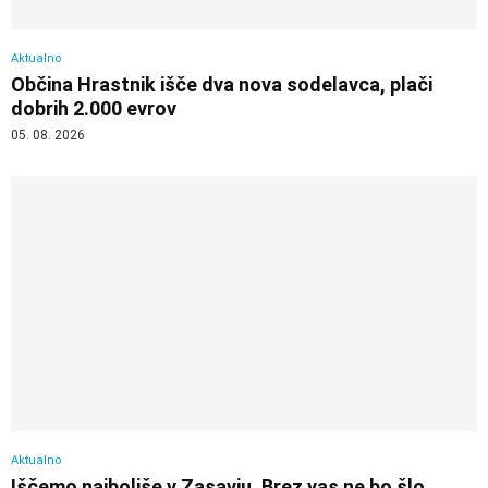
Aktualno
Občina Hrastnik išče dva nova sodelavca, plači
dobrih 2.000 evrov
05. 08. 2026
Aktualno
Iščemo najboljše v Zasavju. Brez vas ne bo šlo.