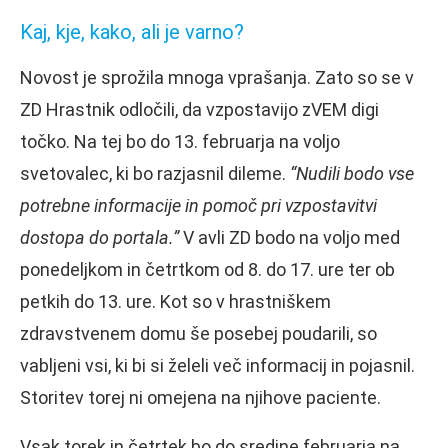
Kaj, kje, kako, ali je varno?
Novost je sprožila mnoga vprašanja. Zato so se v
ZD Hrastnik odločili, da vzpostavijo zVEM digi
točko. Na tej bo do 13. februarja na voljo
svetovalec, ki bo razjasnil dileme.
“Nudili bodo vse
potrebne informacije in pomoč pri vzpostavitvi
dostopa do portala.”
V avli ZD bodo na voljo med
ponedeljkom in četrtkom od 8. do 17. ure ter ob
petkih do 13. ure. Kot so v hrastniškem
zdravstvenem domu še posebej poudarili, so
vabljeni vsi, ki bi si želeli več informacij in pojasnil.
Storitev torej ni omejena na njihove paciente.
Vsak torek in četrtek bo do sredine februarja na