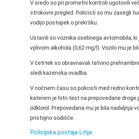
V sredo so pri prometni kontroli ugotovili več 
strokovni pregled. Policisti so mu zasegli 
vodijo postopek o prekršku.
Ustavili so voznika osebnega avtomobila, ki 
vplivom alkohola (0,62 mg/l). Vozilo mu je 
V četrtek so obravnavali tatvino prehrambnih
sledi kazenska ovadba.
V nočnem času so policisti med redno kontr
katerem je hitri test na prepovedane droge p
odklonil. Prepovedana mu je bila nadaljnja v
pristojno sodišče.
Policijska postaja Litija