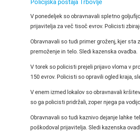
Policijska postaja Trbovlje
V ponedeljek so obravnavali spletno goljufijo
prijavitelja za več tisoč evrov. Policisti zbi
Obravnavali so tudi primer groženj, kjer sta z
premoženje in telo. Sledi kazenska ovadba.
V torek so policisti prejeli prijavo vloma v pro
150 evrov. Policisti so opravili ogled kraja, 
V enem izmed lokalov so obravnavali kršitev j
so ga policisti pridržali, zoper njega pa vodi
Obravnavali so tudi kaznivo dejanje lahke te
poškodoval prijavitelja. Sledi kazenska ovad