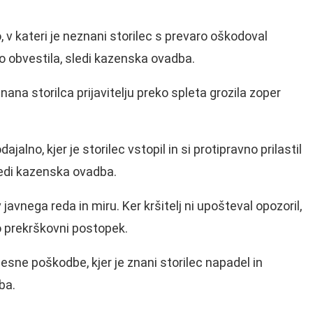
, v kateri je neznani storilec s prevaro oškodoval
rajo obvestila, sledi kazenska ovadba.
nana storilca prijavitelju preko spleta grozila zoper
dajalno, kjer je storilec vstopil in si protipravno prilastil
sledi kazenska ovadba.
avnega reda in miru. Ker kršitelj ni upošteval opozoril,
jo prekrškovni postopek.
lesne poškodbe, kjer je znani storilec napadel in
ba.