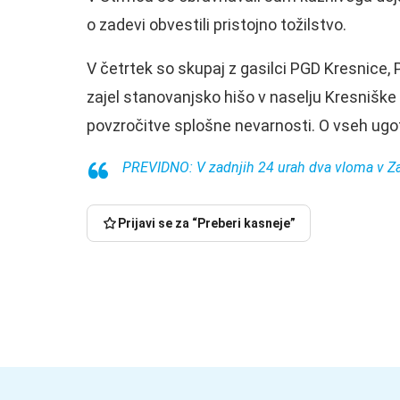
o zadevi obvestili pristojno tožilstvo.
V četrtek so skupaj z gasilci PGD Kresnice, P
zajel stanovanjsko hišo v naselju Kresnišk
povzročitve splošne nevarnosti. O vseh ugo
PREVIDNO: V zadnjih 24 urah dva vloma v Z
Prijavi se za “Preberi kasneje”