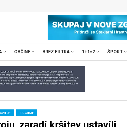
A
OBČINE
BREZ FILTRA
1+1=2
ŠPORT
BOVLJE
ZAGORJE
ju, zaradi kršitev ustavili