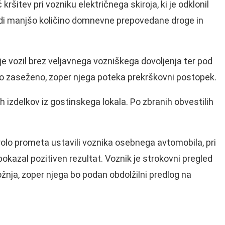
kršitev pri vozniku električnega skiroja, ki je odklonil
tudi manjšo količino domnevne prepovedane droge in
je vozil brez veljavnega vozniškega dovoljenja ter pod
bilo zaseženo, zoper njega poteka prekrškovni postopek.
 izdelkov iz gostinskega lokala. Po zbranih obvestilih
olo prometa ustavili voznika osebnega avtomobila, pri
okazal pozitiven rezultat. Voznik je strokovni pregled
ožnja, zoper njega bo podan obdolžilni predlog na