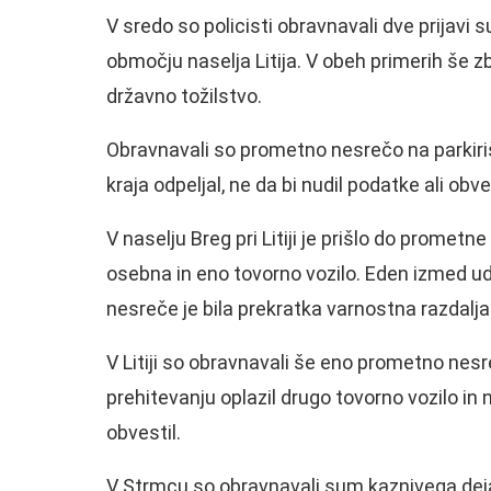
V sredo so policisti obravnavali dve prijavi s
območju naselja Litija. V obeh primerih še z
državno tožilstvo.
Obravnavali so prometno nesrečo na parkirišču
kraja odpeljal, ne da bi nudil podatke ali obves
V naselju Breg pri Litiji je prišlo do prometne
osebna in eno tovorno vozilo. Eden izmed u
nesreče je bila prekratka varnostna razdalja. K
V Litiji so obravnavali še eno prometno nesre
prehitevanju oplazil drugo tovorno vozilo in n
obvestil.
V Strmcu so obravnavali sum kaznivega dejanj