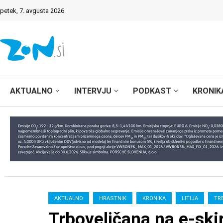
petek, 7. avgusta 2026
AKTUALNO
INTERVJU
PODKAST
KRONIK
AKTUALNO
HRASTNIK
KRONIKA
LITIJA
TR
Trboveljčana na e-skiro