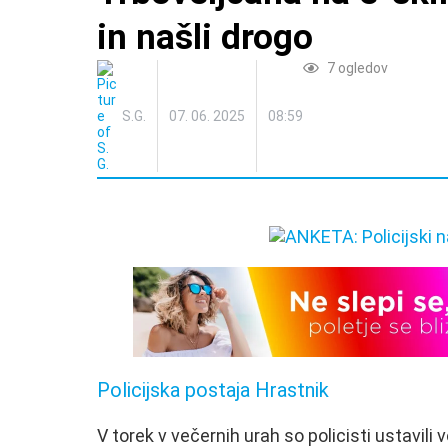
in našli drogo
7
ogledov
S.G.
07. 06. 2025
08:59
Policijska postaja Hrastnik
V torek v večernih urah so policisti ustavil