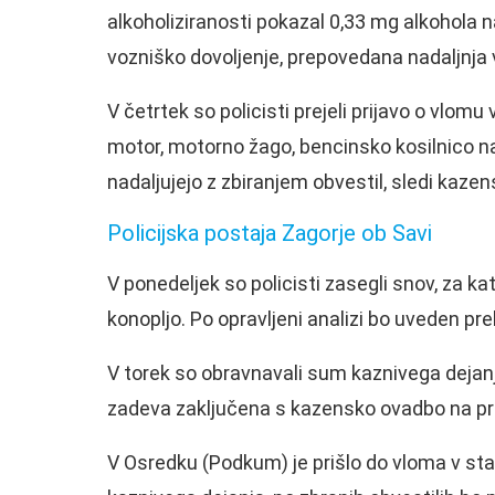
alkoholiziranosti pokazal 0,33 mg alkohola n
vozniško dovoljenje, prepovedana nadaljnja 
V četrtek so policisti prejeli prijavo o vlomu 
motor, motorno žago, bencinsko kosilnico na 
nadaljujejo z zbiranjem obvestil, sledi kaze
Policijska postaja Zagorje ob Savi
V ponedeljek so policisti zasegli snov, za 
konopljo. Po opravljeni analizi bo uveden pr
V torek so obravnavali sum kaznivega dejanj
zadeva zaključena s kazensko ovadbo na pri
V Osredku (Podkum) je prišlo do vloma v stan