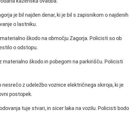
o podana kazenska ovadba.
 je bil najden denar, ki je bil s zapisnikom o najdenih
anje o lastniku.
materialno škodo na območju Zagorja. Policisti so ob
estilo o odstopu.
 materialno škodo in pobegom na parkirišču. Policisti
nesrečo z udeležbo voznice električnega skiroja, ki je
ovni postopek.
ovanja tuje stvari, in sicer laka na vozilu. Policisti bodo