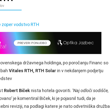
dov
 iz Slovenskega državnega holdinga, po poročanju Financ so
užbah
Vitales RTH, RTH Solar
in v nekdanjem podjetju
edstev
st
Robert Biček
nista hotela govoriti.
‘Naj odloči sodišče,
dovano’
je komentiral Biček, ki je pojasnil tudi, da je
ebni reviziji, na podlagi katere je nato odvetniška družba