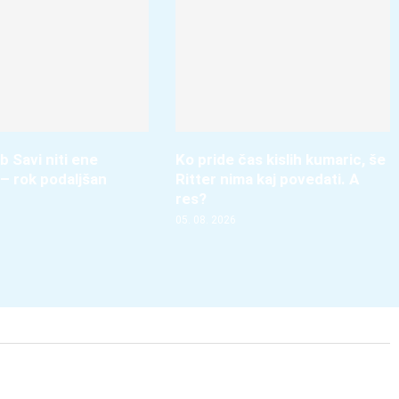
b Savi niti ene
Ko pride čas kislih kumaric, še
– rok podaljšan
Ritter nima kaj povedati. A
res?
05. 08. 2026