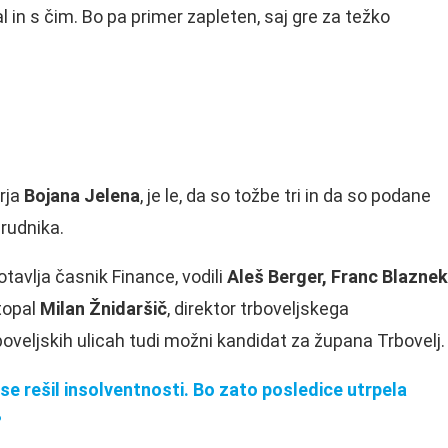
val in s čim. Bo pa primer zapleten, saj gre za težko
orja
Bojana Jelena
, je le, da so tožbe tri in da so podane
rudnika.
tavlja časnik Finance, vodili
Aleš Berger, Franc Blaznek
topal
Milan Žnidaršič
, direktor trboveljskega
oveljskih ulicah tudi možni kandidat za župana Trbovelj.
se rešil insolventnosti. Bo zato posledice utrpela
?