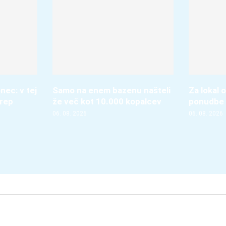
nec: v tej
Samo na enem bazenu našteli
Za lokal o
krep
že več kot 10.000 kopalcev
ponudbe 
06. 08. 2026
06. 08. 2026