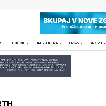
A
OBČINE
BREZ FILTRA
1+1=2
ŠPORT
 RTH