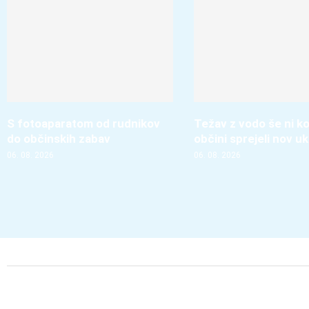
S fotoaparatom od rudnikov
Težav z vodo še ni ko
do občinskih zabav
občini sprejeli nov u
06. 08. 2026
06. 08. 2026