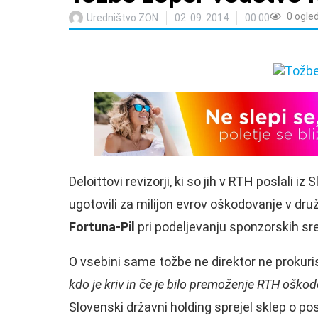
0
ogle
Uredništvo ZON
02. 09. 2014
00:00
Deloittovi revizorji, ki so jih v RTH poslali
ugotovili za milijon evrov oškodovanje v dr
Fortuna-Pil
pri podeljevanju sponzorskih sr
O vsebini same tožbe ne direktor ne prokuri
kdo je kriv in če je bilo premoženje RTH oško
Slovenski državni holding sprejel sklep o pos