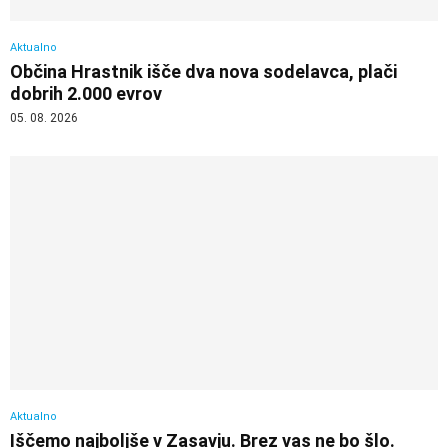
Aktualno
Občina Hrastnik išče dva nova sodelavca, plači
dobrih 2.000 evrov
05. 08. 2026
Aktualno
Iščemo najboljše v Zasavju. Brez vas ne bo šlo.