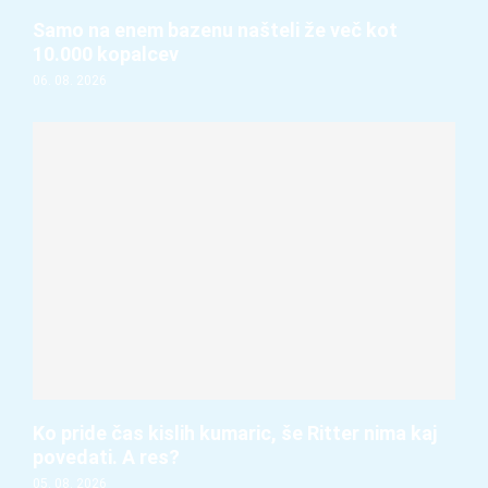
Samo na enem bazenu našteli že več kot
10.000 kopalcev
06. 08. 2026
Ko pride čas kislih kumaric, še Ritter nima kaj
povedati. A res?
05. 08. 2026