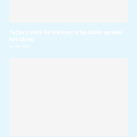
Težav z vodo še ni konec: v tej občini sprejeli
nov ukrep
06. 08. 2026