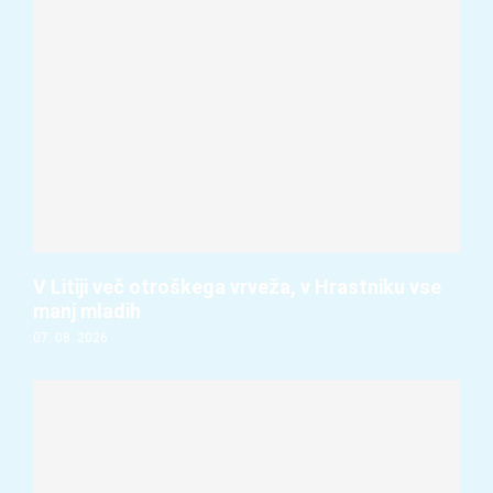
V Litiji več otroškega vrveža, v Hrastniku vse
manj mladih
07. 08. 2026