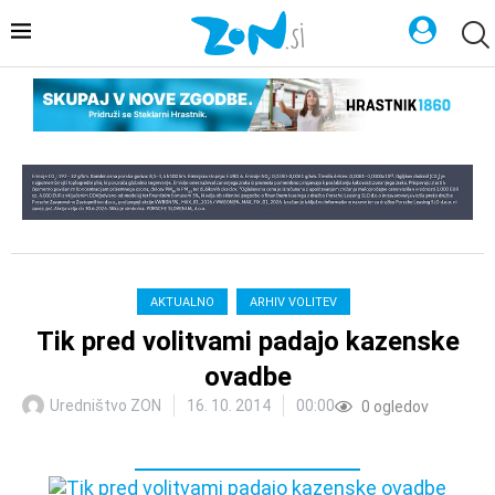
AKTUALNO
ARHIV VOLITEV
Tik pred volitvami padajo kazenske
ovadbe
Uredništvo ZON
16. 10. 2014
00:00
0
ogledov