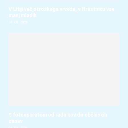
V Litiji več otroškega vrveža, v Hrastniku vse
manj mladih
07. 08. 2026
S fotoaparatom od rudnikov do občinskih
zabav
06. 08. 2026