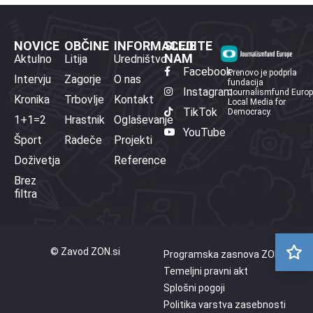
NOVICE
OBČINE
INFORMACIJE
SLEDITE
NAM
Aktulno
Litija
Uredništvo
Facebook
Prenovo je podprla
Intervju
Zagorje
O nas
fundacija
Instagram
Journalismfund Euro
Kronika
Trbovlje
Kontakt
Local Media for
TikTok
Democracy.
1+1=2
Hrastnik
Oglaševanje
YouTube
Šport
Radeče
Projekti
Doživetja
Reference
Brez
filtra
© Zavod ZON.si
Programska zasnova ZON
Temeljni pravni akt
Splošni pogoji
Politika varstva zasebnosti