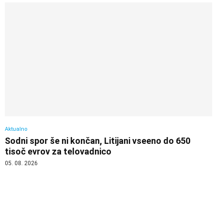
Aktualno
Sodni spor še ni končan, Litijani vseeno do 650
tisoč evrov za telovadnico
05. 08. 2026