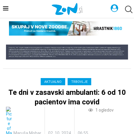
AKTUALNO
TRBOVLJE
Te dni v zasavski ambulanti: 6 od 10
pacientov ima covid
1
ogledov
Maruša Mohar
02. 10. 2024
06:55