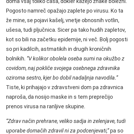
doma vsaj toliko časa, dokler kažejo znake bolezni.
Pogosto namreč opažajo zaplete po virusu. Ko ta
že mine, se pojavi kašelj, vnetje obnosnih votlin,
ušesa, tudi pljučnica. Sicer pa tako hudih zapletov,
kot so bili na začetku epidemije, ni več. Bolj pogosti
so pri kadilcih, astmatikih in drugih kroničnih
bolnikih.
“V kolikor obolela oseba sumi na okužbo z
covidom, naj pokliče svojega osebnega zdravnika
oziroma sestro, kjer bo dobil nadaljnja navodila.”
Tiste, ki prihajajo v zdravstveni dom pa zdravnica
naproša, da nosijo maske in s tem preprečijo
prenos virusa na ranljive skupine.
“Zdrav način prehrane, veliko sadja in zelenjave, tudi
uporabe domačih zdravil ni za podcenjevati,”
pa so