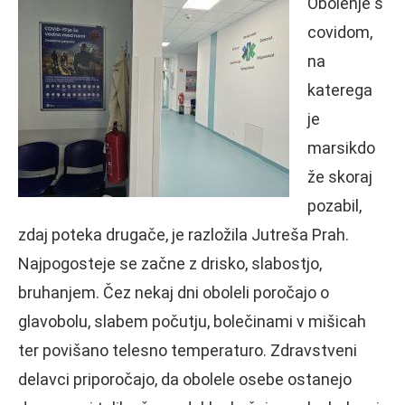
Obolenje s
covidom,
na
katerega
je
marsikdo
že skoraj
pozabil,
zdaj poteka drugače, je razložila Jutreša Prah.
Najpogosteje se začne z drisko, slabostjo,
bruhanjem. Čez nekaj dni oboleli poročajo o
glavobolu, slabem počutju, bolečinami v mišicah
ter povišano telesno temperaturo. Zdravstveni
delavci priporočajo, da obolele osebe ostanejo