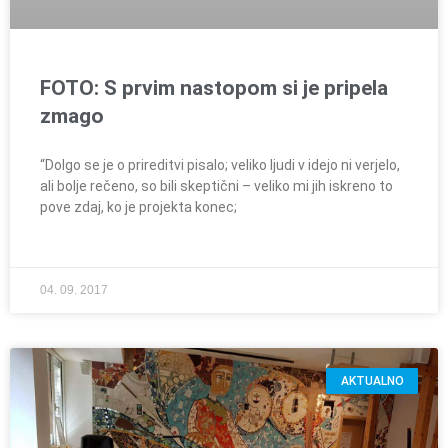
FOTO: S prvim nastopom si je pripela
zmago
“Dolgo se je o prireditvi pisalo; veliko ljudi v idejo ni verjelo,
ali bolje rečeno, so bili skeptični – veliko mi jih iskreno to
pove zdaj, ko je projekta konec;
04. 09. 2017
AKTUALNO