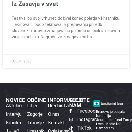
Iz Zasavja v svet
Festival bo svoj vrhunec doživel konec poletja v Hrastniku.
Tekmovalci bodo tekmovali v prepevanju priredb
slovenskih hitov, o zmagovalcu pa bodo odločili strokovna
žirija in publika. Nagrada za zmagovalca bo
07. 04. 2017
NOVICE
OBČINE
INFORMACIJE
SLEDITE
NAM
Aktulno
Litija
Uredništvo
Facebook
Prenovo je podprla
Intervju
Zagorje
O nas
fundacija
Instagram
Journalismfund Euro
Kronika
Trbovlje
Kontakt
Local Media for
TikTok
Democracy.
1+1=2
Hrastnik
Oglaševanje