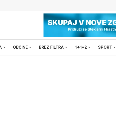
A
OBČINE
BREZ FILTRA
1+1=2
ŠPORT