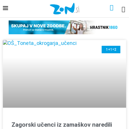
1+1=2
Zagorski učenci iz zamaškov naredili