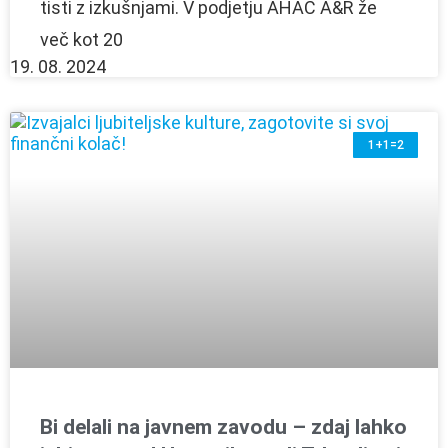
tisti z izkušnjami. V podjetju AHAC A&R že
več kot 20
19. 08. 2024
1+1=2
Bi delali na javnem zavodu – zdaj lahko