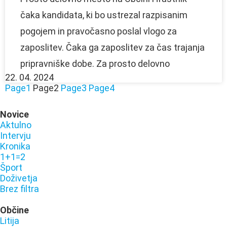
čaka kandidata, ki bo ustrezal razpisanim
pogojem in pravočasno poslal vlogo za
zaposlitev. Čaka ga zaposlitev za čas trajanja
pripravniške dobe. Za prosto delovno
22. 04. 2024
Page
1
Page
2
Page
3
Page
4
Novice
Aktulno
Intervju
Kronika
1+1=2
Šport
Doživetja
Brez filtra
Občine
Litija