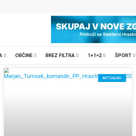
A
OBČINE
BREZ FILTRA
1+1=2
ŠPORT
AKTUALNO