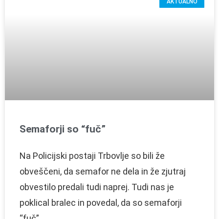
AKTUALNO
Semaforji so “fuč”
Na Policijski postaji Trbovlje so bili že
obveščeni, da semafor ne dela in že zjutraj
obvestilo predali tudi naprej. Tudi nas je
poklical bralec in povedal, da so semaforji
“fuč”