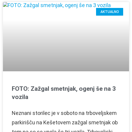
AKTUALNO
FOTO: Zažgal smetnjak, ogenj še na 3
vozila
Neznani storilec je v soboto na trboveljskem
parkirišču na Kešetovem zažgal smetnjak ob
tem pa so se vnela še tri vozila. Trboveljski