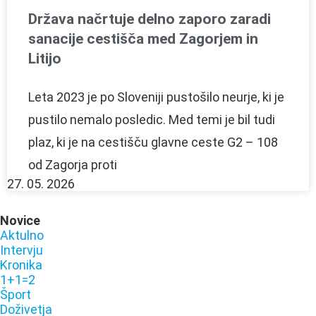
Država načrtuje delno zaporo zaradi
sanacije cestišča med Zagorjem in
Litijo
Leta 2023 je po Sloveniji pustošilo neurje, ki je
pustilo nemalo posledic. Med temi je bil tudi
plaz, ki je na cestišču glavne ceste G2 – 108
od Zagorja proti
27. 05. 2026
Novice
Aktulno
Intervju
Kronika
1+1=2
Šport
Doživetja