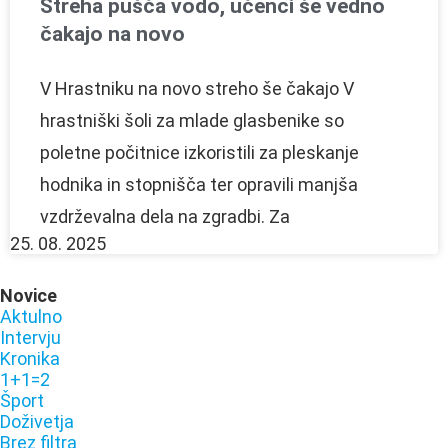
Streha pušča vodo, učenci še vedno
čakajo na novo
V Hrastniku na novo streho še čakajo V
hrastniški šoli za mlade glasbenike so
poletne počitnice izkoristili za pleskanje
hodnika in stopnišča ter opravili manjša
vzdrževalna dela na zgradbi. Za
25. 08. 2025
Novice
Aktulno
Intervju
Kronika
1+1=2
Šport
Doživetja
Brez filtra