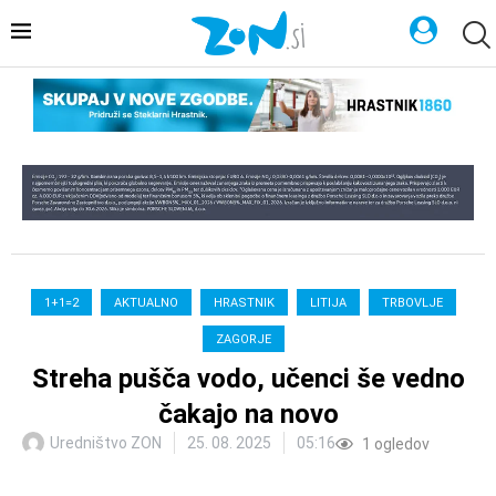
1+1=2
AKTUALNO
HRASTNIK
LITIJA
TRBOVLJE
ZAGORJE
Streha pušča vodo, učenci še vedno
čakajo na novo
Uredništvo ZON
25. 08. 2025
05:16
1
ogledov