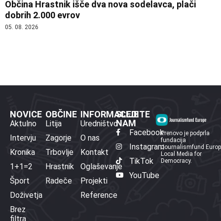
Občina Hrastnik išče dva nova sodelavca, plači
dobrih 2.000 evrov
05. 08. 2026
NOVICE
OBČINE
INFORMACIJE
SLEDITE
NAM
Aktulno
Litija
Uredništvo
Facebook
Prenovo je podprla
Intervju
Zagorje
O nas
fundacija
Instagram
Journalismfund Euro
Kronika
Trbovlje
Kontakt
Local Media for
TikTok
Democracy.
1+1=2
Hrastnik
Oglaševanje
YouTube
Šport
Radeče
Projekti
Doživetja
Reference
Brez
filtra