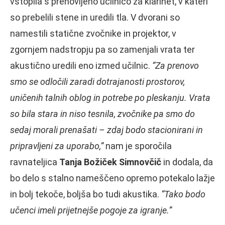
vstopila s prenovljeno učilnico za klarinet, v kateri
so prebelili stene in uredili tla. V dvorani so
namestili statične zvočnike in projektor, v
zgornjem nadstropju pa so zamenjali vrata ter
akustično uredili eno izmed učilnic.
“Za prenovo
smo se odločili zaradi dotrajanosti prostorov,
uničenih talnih oblog in potrebe po pleskanju. Vrata
so bila stara in niso tesnila, zvočnike pa smo do
sedaj morali prenašati – zdaj bodo stacionirani in
pripravljeni za uporabo,”
nam je sporočila
ravnateljica
Tanja Božiček Simnovčič
in dodala, da
bo delo s stalno nameščeno opremo potekalo lažje
in bolj tekoče, boljša bo tudi akustika.
“Tako bodo
učenci imeli prijetnejše pogoje za igranje.”