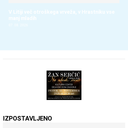
V Litiji več otroškega vrveža, v Hrastniku vse
manj mladih
07. 08. 2026
IZPOSTAVLJENO