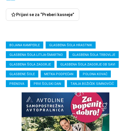
Prijavi se za “Preberi kasneje”
BOJANA KAMPERLE
GLASBENA ŠOLA HRASTNIK
GLASBENA ŠOLA LITIJA-ŠMARTNO
GLASBENA ŠOLA TRBOVLJE
GLASBENA ŠOLA ZAGORJE
GLASBENA ŠOLA ZAGORJE OB SAVI
GLASBENE ŠOLE
METKA PODPEČAN
POLONA KOVAČ
PRENOVA
PRVI ŠOLSKI DAN
TANJA BOŽIČEK SIMNOVČIČ