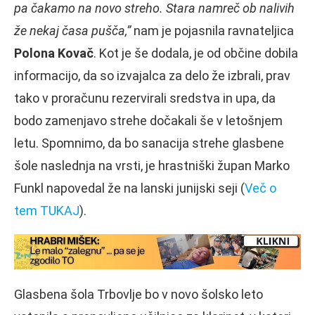
pa čakamo na novo streho. Stara namreč ob nalivih
že nekaj časa pušča,”
nam je pojasnila ravnateljica
Polona Kovač
. Kot je še dodala, je od občine dobila
informacijo, da so izvajalca za delo že izbrali, prav
tako v proračunu rezervirali sredstva in upa, da
bodo zamenjavo strehe dočakali še v letošnjem
letu. Spomnimo, da bo sanacija strehe glasbene
šole naslednja na vrsti, je hrastniški župan Marko
Funkl napovedal že na lanski junijski seji (
Več o
tem TUKAJ
).
Glasbena šola Trbovlje bo v novo šolsko leto