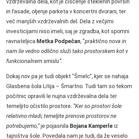
vzdrževalna dela, kot je čiščenje steklenih površin
in fasade, oljenje parketa v koncertni dvorani, ter
več manjših vzdrževalnih del. Dela z večjimi
investicijami niso imeli, saj je zgradba, kot spomni
ravnateljica
Metka Podpečan
, “
praktično nova in
nam še vedno odlično služi tako prostorskem kot v
funkcionalnem smislu”.
Dokaj nov pa je tudi objekt “Šmelc”, kjer se nahaja
Glasbena šola Litija – Šmartno. Tudi tam so tekom
počitnic opravili le nujna vzdrževalna dela ter
temeljito očistilo prostore.
“Ker so prostori šole
relativno mladi, temeljite prenove prostorov ne
potrebujemo,”
je pojasnila
Bojana Kamperle
iz
tajništva šole. Povedala nam je tudi, da že veselo