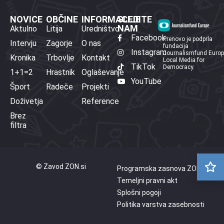
NOVICE
OBČINE
INFORMACIJE
SLEDITE
NAM
Aktulno
Litija
Uredništvo
Facebook
Prenovo je podprla
Intervju
Zagorje
O nas
fundacija
Instagram
Journalismfund Euro
Kronika
Trbovlje
Kontakt
Local Media for
TikTok
Democracy.
1+1=2
Hrastnik
Oglaševanje
YouTube
Šport
Radeče
Projekti
Doživetja
Reference
Brez
filtra
© Zavod ZON.si
Programska zasnova ZON
Temeljni pravni akt
Splošni pogoji
Politika varstva zasebnosti