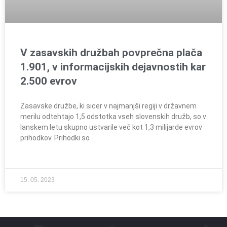
V zasavskih družbah povprečna plača
1.901, v informacijskih dejavnostih kar
2.500 evrov
Zasavske družbe, ki sicer v najmanjši regiji v državnem
merilu odtehtajo 1,5 odstotka vseh slovenskih družb, so v
lanskem letu skupno ustvarile več kot 1,3 milijarde evrov
prihodkov. Prihodki so
15. 05. 2023