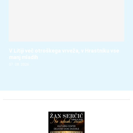
V Litiji več otroškega vrveža, v Hrastniku vse
manj mladih
07. 08. 2026