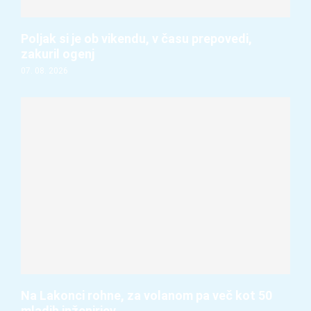
Poljak si je ob vikendu, v času prepovedi,
zakuril ogenj
07. 08. 2026
Na Lakonci rohne, za volanom pa več kot 50
mladih inženirjev