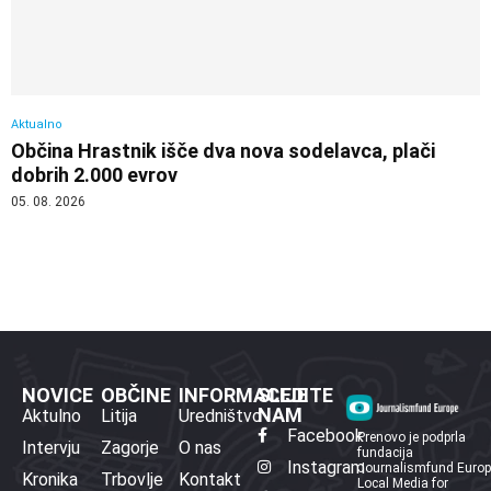
Aktualno
Občina Hrastnik išče dva nova sodelavca, plači
dobrih 2.000 evrov
05. 08. 2026
NOVICE
OBČINE
INFORMACIJE
SLEDITE
NAM
Aktulno
Litija
Uredništvo
Facebook
Prenovo je podprla
Intervju
Zagorje
O nas
fundacija
Instagram
Journalismfund Euro
Kronika
Trbovlje
Kontakt
Local Media for