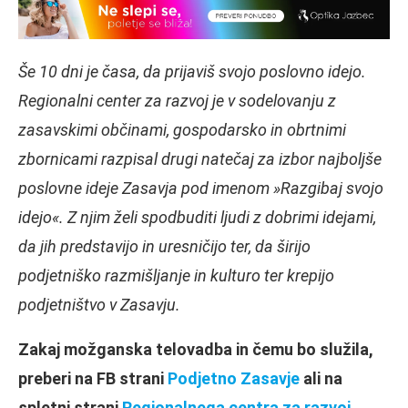
Še 10 dni je časa, da prijaviš svojo poslovno idejo.
Regionalni center za razvoj je v sodelovanju z
zasavskimi občinami, gospodarsko in obrtnimi
zbornicami razpisal drugi natečaj za izbor najboljše
poslovne ideje Zasavja pod imenom »Razgibaj svojo
idejo«. Z njim želi spodbuditi ljudi z dobrimi idejami,
da jih predstavijo in uresničijo ter, da širijo
podjetniško razmišljanje in kulturo ter krepijo
podjetništvo v Zasavju.
Zakaj možganska telovadba in čemu bo služila,
preberi na FB strani
Podjetno Zasavje
ali na
spletni strani
Regionalnega centra za razvoj
.