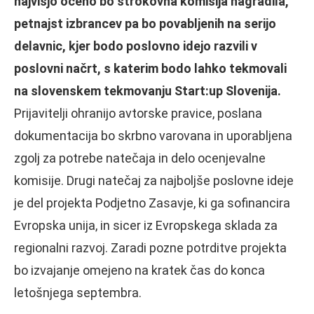
najvišjo oceno bo strokovna komisija nagradila,
petnajst izbrancev pa bo povabljenih na serijo
delavnic, kjer bodo poslovno idejo razvili v
poslovni načrt, s katerim bodo lahko tekmovali
na slovenskem tekmovanju Start:up Slovenija.
Prijavitelji ohranijo avtorske pravice, poslana
dokumentacija bo skrbno varovana in uporabljena
zgolj za potrebe natečaja in delo ocenjevalne
komisije. Drugi natečaj za najboljše poslovne ideje
je del projekta Podjetno Zasavje, ki ga sofinancira
Evropska unija, in sicer iz Evropskega sklada za
regionalni razvoj. Zaradi pozne potrditve projekta
bo izvajanje omejeno na kratek čas do konca
letošnjega septembra.