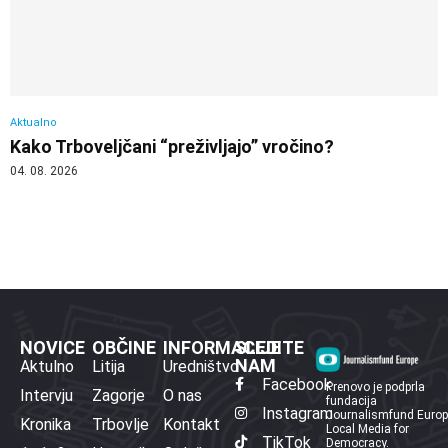
Aktualno
Kako Trboveljčani “preživljajo” vročino?
04. 08. 2026
NOVICE
OBČINE
INFORMACIJE
SLEDITE
NAM
Aktulno
Litija
Uredništvo
Facebook
Prenovo je podprla
Intervju
Zagorje
O nas
fundacija
Instagram
Journalismfund Euro
Kronika
Trbovlje
Kontakt
Local Media for
TikTok
Democracy.