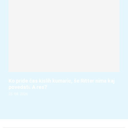
Ko pride čas kislih kumaric, še Ritter nima kaj
povedati. A res?
05. 08. 2026