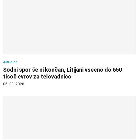
Aktualno
Sodni spor še ni končan, Litijani vseeno do 650
tisoč evrov za telovadnico
05. 08. 2026