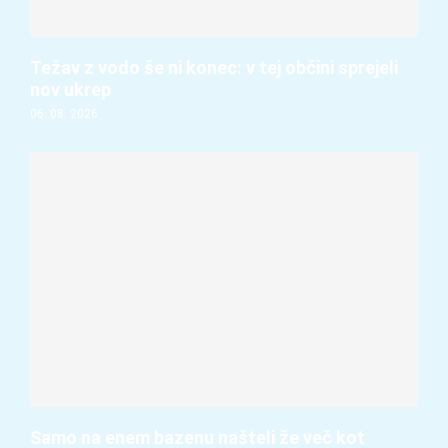
Težav z vodo še ni konec: v tej občini sprejeli
nov ukrep
06. 08. 2026
Samo na enem bazenu našteli že več kot