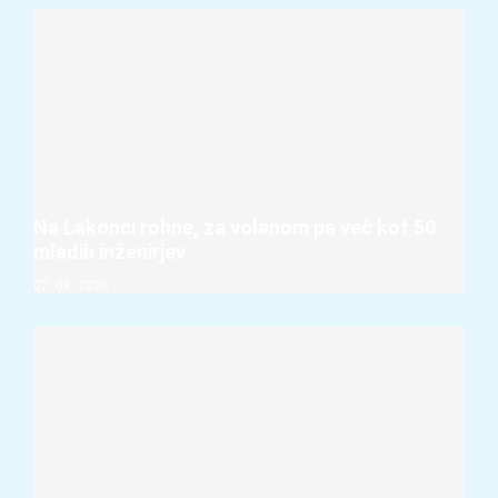
Na Lakonci rohne, za volanom pa več kot 50
mladih inženirjev
07. 08. 2026