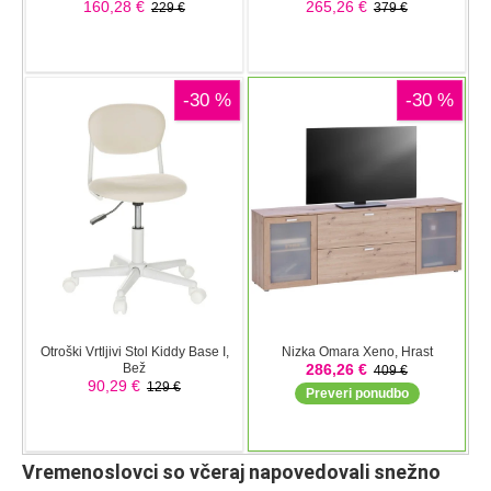
Vremenoslovci so včeraj napovedovali snežno