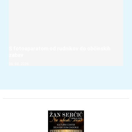
S fotoaparatom od rudnikov do občinskih
zabav
06. 08. 2026