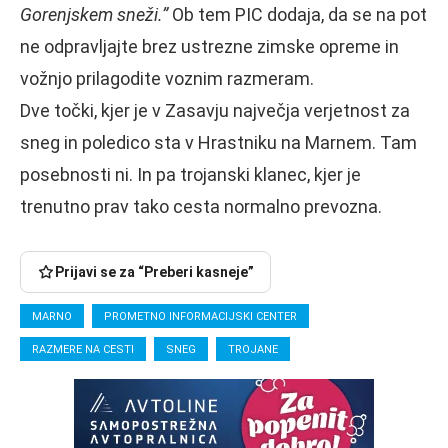
Gorenjskem sneži.”
Ob tem PIC dodaja, da se na pot
ne odpravljajte brez ustrezne zimske opreme in
vožnjo prilagodite voznim razmeram.
Dve točki, kjer je v Zasavju največja verjetnost za
sneg in poledico sta v Hrastniku na Marnem. Tam
posebnosti ni. In pa trojanski klanec, kjer je
trenutno prav tako cesta normalno prevozna.
Prijavi se za “Preberi kasneje”
MARNO
PROMETNO INFORMACIJSKI CENTER
RAZMERE NA CESTI
SNEG
TROJANE