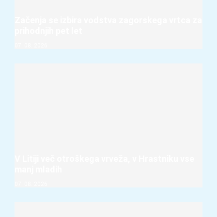
Začenja se izbira vodstva zagorskega vrtca za
prihodnjih pet let
07. 08. 2026
V Litiji več otroškega vrveža, v Hrastniku vse
manj mladih
07. 08. 2026