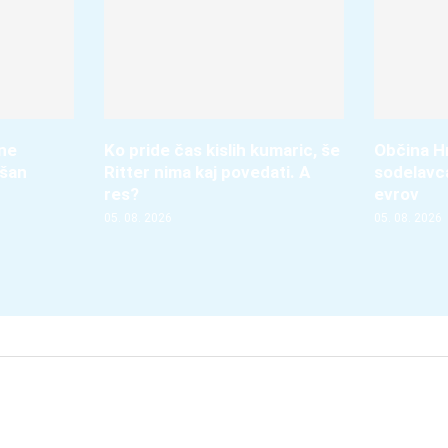
ene
Ko pride čas kislih kumaric, še
Občina Hr
jšan
Ritter nima kaj povedati. A
sodelavca
res?
evrov
05. 08. 2026
05. 08. 2026