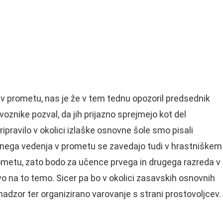
 v prometu, nas je že v tem tednu opozoril predsednik
voznike pozval, da jih prijazno sprejmejo kot del
ripravilo v okolici izlaške osnovne šole smo pisali
nega vedenja v prometu se zavedajo tudi v hrastniškem
ometu, zato bodo za učence prvega in drugega razreda v
vo na to temo. Sicer pa bo v okolici zasavskih osnovnih
adzor ter organizirano varovanje s strani prostovoljcev.