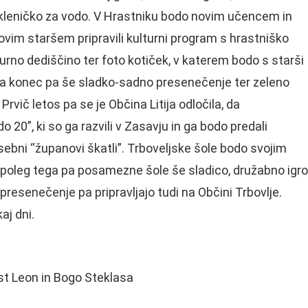
kleničko za vodo. V Hrastniku bodo novim učencem in
hovim staršem pripravili kulturni program s hrastniško
turno dediščino ter foto kotiček, v katerem bodo s starši
 za konec pa še sladko-sadno presenečenje ter zeleno
rvič letos pa se je Občina Litija odločila, da
0”, ki so ga razvili v Zasavju in ga bodo predali
sebni “županovi škatli”. Trboveljske šole bodo svojim
poleg tega pa posamezne šole še sladico, družabno igro
resenečenje pa pripravljajo tudi na Občini Trbovlje.
aj dni.
st Leon in Bogo Steklasa