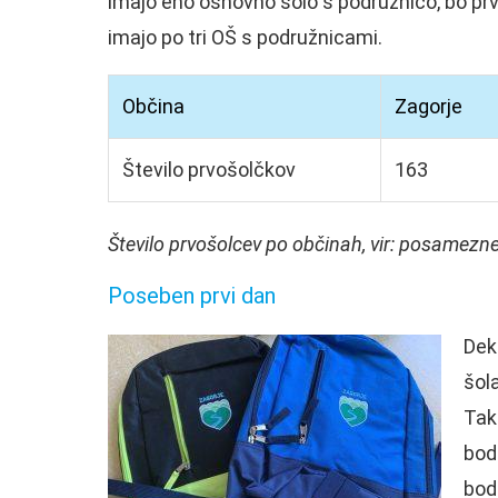
imajo eno osnovno šolo s podružnico, bo prvi 
imajo po tri OŠ s podružnicami.
Občina
Zagorje
Število prvošolčkov
163
Število prvošolcev po občinah, vir: posamezn
Poseben prvi dan
Dek
šola
Tako
bod
bodo