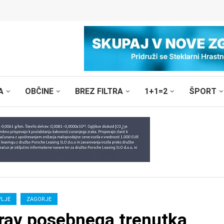
A
OBČINE
BREZ FILTRA
1+1=2
ŠPORT
VLJE
ZAGORJE
 prav posebnega trenutka