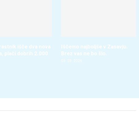
astnik išče dva nova
Iščemo najboljše v Zasavju.
, plači dobrih 2.000
Brez vas ne bo šlo.
05. 08. 2026