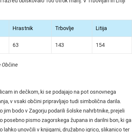
razred obiskovalo 100 otrok manj. V Trbovljah in Litiji
Hrastnik
Trbovlje
Litija
63
143
154
e Občine
licam in dečkom, ki se podajajo na pot osnovnega
nja, v vsaki občini pripravljajo tudi simbolična darila.
 jim bodo v Zagorju podarili šolske nahrbtnike, prejeli
o posebno pismo zagorskega župana in darilni bon, ki ga
 lahko unovčili v knjigarni, družabno igrico, slikanico ter