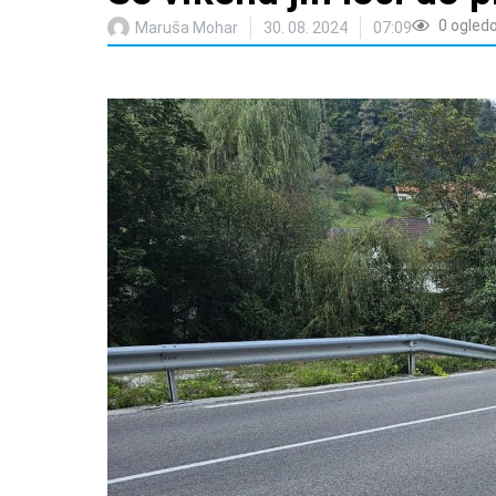
0
ogled
Maruša Mohar
30. 08. 2024
07:09