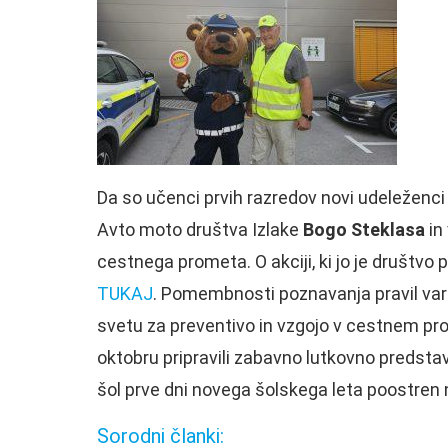
Da so učenci prvih razredov novi udeleženci
Avto moto društva Izlake
Bogo Steklasa
in 
cestnega prometa. O akciji, ki jo je društvo p
TUKAJ
. Pomembnosti poznavanja pravil var
svetu za preventivo in vzgojo v cestnem pr
oktobru pripravili zabavno lutkovno predsta
šol prve dni novega šolskega leta poostren n
Sorodni članki: