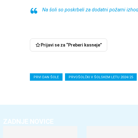
Na šoli so poskrbeli za dodatni požarni izho
Prijavi se za “Preberi kasneje”
PRVI DAN ŠOLE
PRVOŠOLČKI V ŠOLSKEM LETU 2024/25
ZADNJE NOVICE