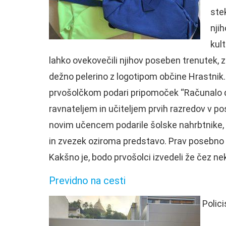
ste
nji
kul
lahko ovekovečili njihov poseben trenutek,
dežno pelerino z logotipom občine Hrastnik. P
prvošolčkom podari pripomoček “Računalo do 2
ravnateljem in učiteljem prvih razredov v po
novim učencem podarile šolske nahrbtnike, 
in zvezek oziroma predstavo. Prav posebno p
Kakšno je, bodo prvošolci izvedeli že čez nek
Previdno na cesti
Polici