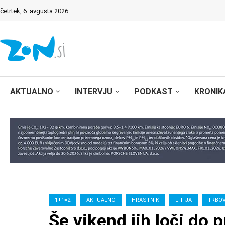
četrtek, 6. avgusta 2026
AKTUALNO
INTERVJU
PODKAST
KRONIK
1+1=2
AKTUALNO
HRASTNIK
LITIJA
TRBO
Še vikend jih loči do