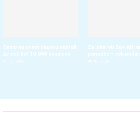
Samo na enem bazenu našteli
Za lokal ob Savi niti 
že več kot 10.000 kopalcev
ponudbe – rok podal
06. 08. 2026
06. 08. 2026