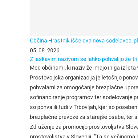
Občina Hrastnik išče dva nova sodelavca, pl
05. 08. 2026
Z laskavim nazivom se lahko pohvalijo že tr
Med občinami, ki naziv že imajo in ga iz leta v
Prostovoljska organizacija je letošnjo ponov
pohvalami za omogočanje brezplačne uporab
sofinanciranje programov ter sodelovanje pri
so pohvalili tudi v Trbovljah, kjer so poseb
brezplačne prevoze za starejše osebe, ter s
Združenje za promocijo prostovoljstva Sloven
prostovoljstva v Sloveniji. “Ta se večinoma