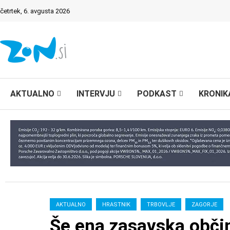
četrtek, 6. avgusta 2026
AKTUALNO
INTERVJU
PODKAST
KRONIK
AKTUALNO
HRASTNIK
TRBOVLJE
ZAGORJE
Še ena zasavska občina