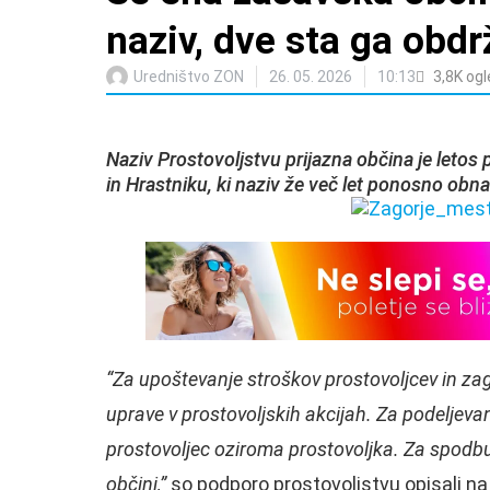
naziv, dve sta ga obdr
Uredništvo ZON
26. 05. 2026
10:13
3,8K
ogl
Naziv Prostovoljstvu prijazna občina je letos 
in Hrastniku, ki naziv že več let ponosno obna
“Za upoštevanje stroškov prostovoljcev in zag
uprave v prostovoljskih akcijah. Za podeljeva
prostovoljec oziroma prostovoljka. Za spodb
občini,”
so podporo prostovoljstvu opisali na S