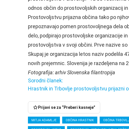
odnos občin do prostovoljskih organizacij in 
Prostovoljstvu prijazna občina tako po njih
prepoznavajo pomen prostovoljnega dela obča
delo, podpirajo prostovoljske organizacije i
prostovoljstva v svoji občini. Prve nazive so 
Skupaj je organizacija letos naziv podelila 47
novih prejemnic. Slovenija je razdeljena na 
Fotografija: arhiv Slovenska filantropija
Sorodni članek:
Sodni
Hrastnik in Trbovlje prostovoljstvu prijazni o
Ko
spor
pride
še
čas
Občina
ni
Prijavi se za “Preberi kasneje”
kislih
Hrastnik
Iščemo
končan,
kumaric,
išče
najboljše
Litijani
MITJA ADAMLJE
OBČINA HRASTNIK
OBČINA TRBOVL
še
dva
v
vseeno