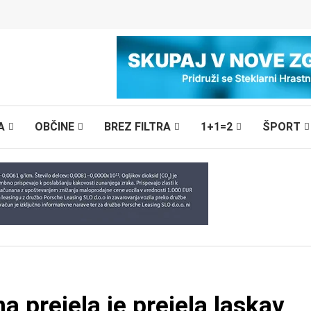
A
OBČINE
BREZ FILTRA
1+1=2
ŠPORT
 prejela je prejela laskav