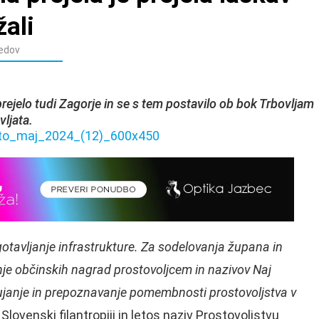
žali
edov
prejelo tudi Zagorje in se s tem postavilo ob bok Trbovljam
vljata.
otavljanje infrastrukture. Za sodelovanja župana in
nje občinskih nagrad prostovoljcem in nazivov Naj
ujanje in prepoznavanje pomembnosti prostovoljstva v
lovenski filantropiji in letos naziv Prostovoljstvu