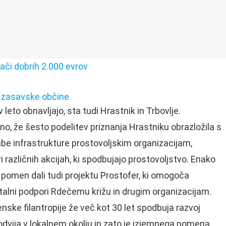
ači dobrih 2.000 evrov
i zasavske občine
 leto obnavljajo, sta tudi Hrastnik in Trbovlje.
no, že šesto podelitev priznanja Hrastniku obrazložila s
e infrastrukture prostovoljskim organizacijam,
 različnih akcijah, ki spodbujajo prostovoljstvo. Enako
en pomen dali tudi projektu Prostofer, ki omogoča
talni podpori Rdečemu križu in drugim organizacijam.
ske filantropije že več kot 30 let spodbuja razvoj
 odvija v lokalnem okolju in zato je izjemnega pomena