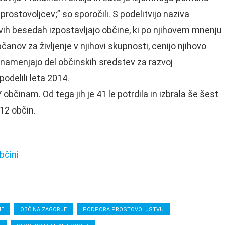
prostovoljcev;” so sporočili. S podelitvijo naziva
ovih besedah izpostavljajo občine, ki po njihovem mnenju
nov za življenje v njihovi skupnosti, cenijo njihovo
n namenjajo del občinskih sredstev za razvoj
podelili leta 2014.
 občinam. Od tega jih je 41 le potrdila in izbrala še šest
212 občin.
bčini
JE
OBČINA ZAGORJE
PODPORA PROSTOVOLJSTVU