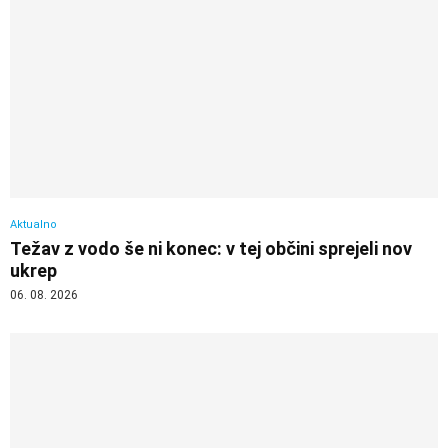
Aktualno
Težav z vodo še ni konec: v tej občini sprejeli nov
ukrep
06. 08. 2026