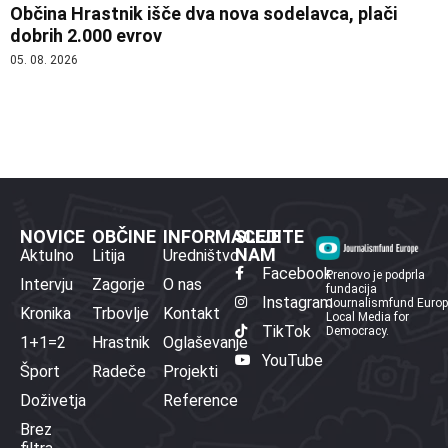
Občina Hrastnik išče dva nova sodelavca, plači
dobrih 2.000 evrov
05. 08. 2026
NOVICE
OBČINE
INFORMACIJE
SLEDITE
NAM
Aktulno
Litija
Uredništvo
Facebook
Prenovo je podprla
Intervju
Zagorje
O nas
fundacija
Instagram
Journalismfund Euro
Kronika
Trbovlje
Kontakt
Local Media for
TikTok
Democracy.
1+1=2
Hrastnik
Oglaševanje
YouTube
Šport
Radeče
Projekti
Doživetja
Reference
Brez