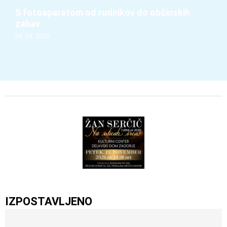
S fotoaparatom od rudnikov do občinskih
zabav
06. 08. 2026
IZPOSTAVLJENO