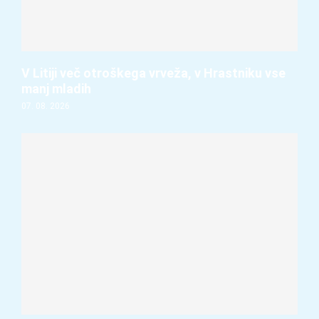
V Litiji več otroškega vrveža, v Hrastniku vse
manj mladih
07. 08. 2026