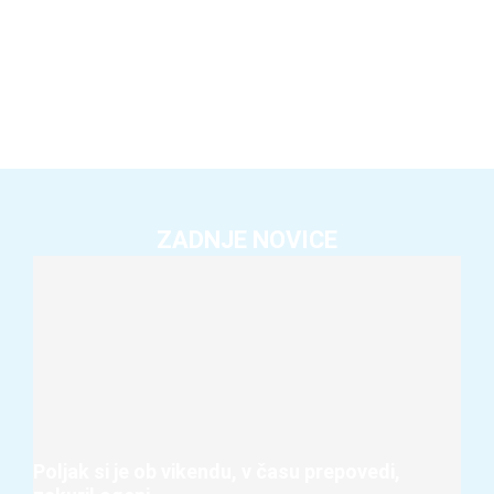
ZADNJE NOVICE
Poljak si je ob vikendu, v času prepovedi,