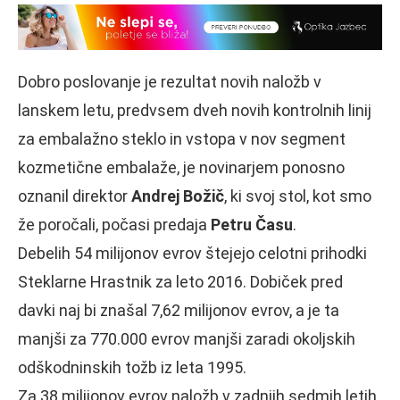
Dobro poslovanje je rezultat novih naložb v
lanskem letu, predvsem dveh novih kontrolnih linij
za embalažno steklo in vstopa v nov segment
kozmetične embalaže, je novinarjem ponosno
oznanil direktor
Andrej Božič
, ki svoj stol, kot smo
že poročali, počasi predaja
Petru Času
.
Debelih 54 milijonov evrov štejejo celotni prihodki
Steklarne Hrastnik za leto 2016. Dobiček pred
davki naj bi znašal 7,62 milijonov evrov, a je ta
manjši za 770.000 evrov manjši zaradi okoljskih
odškodninskih tožb iz leta 1995.
Za 38 milijonov evrov naložb v zadnjih sedmih letih