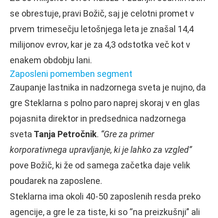
se obrestuje, pravi Božič, saj je celotni promet v
prvem trimesečju letošnjega leta je znašal 14,4
milijonov evrov, kar je za 4,3 odstotka več kot v
enakem obdobju lani.
Zaposleni pomemben segment
Zaupanje lastnika in nadzornega sveta je nujno, da
gre Steklarna s polno paro naprej skoraj v en glas
pojasnita direktor in predsednica nadzornega
sveta
Tanja Petročnik
.
“Gre za primer
korporativnega upravljanje, ki je lahko za vzgled”
pove Božič, ki že od samega začetka daje velik
poudarek na zaposlene.
Steklarna ima okoli 40-50 zaposlenih resda preko
agencije, a gre le za tiste, ki so “na preizkušnji” ali