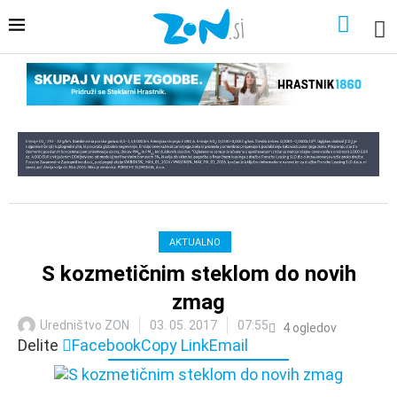
AKTUALNO
S kozmetičnim steklom do novih
zmag
Uredništvo ZON
03. 05. 2017
07:55
4
ogledov
Delite
Facebook
Copy Link
Email