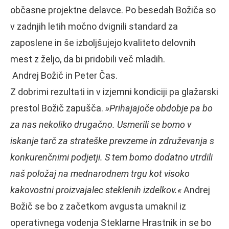
občasne projektne delavce. Po besedah Božiča so
v zadnjih letih močno dvignili standard za
zaposlene in še izboljšujejo kvaliteto delovnih
mest z željo, da bi pridobili več mladih.
Andrej Božič in Peter Čas.
Z dobrimi rezultati in v izjemni kondiciji pa glažarski
prestol Božič zapušča.
»Prihajajoče obdobje pa bo
za nas nekoliko drugačno. Usmerili se bomo v
iskanje tarč za strateške prevzeme in združevanja s
konkurenčnimi podjetji. S tem bomo dodatno utrdili
naš položaj na mednarodnem trgu kot visoko
kakovostni proizvajalec steklenih izdelkov.«
Andrej
Božič se bo z začetkom avgusta umaknil iz
operativnega vodenja Steklarne Hrastnik in se bo