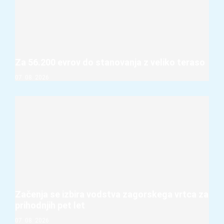
Za 56.200 evrov do stanovanja z veliko teraso
07. 08. 2026
Začenja se izbira vodstva zagorskega vrtca za
prihodnjih pet let
07. 08. 2026