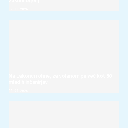
zakuril ogenj
07. 08. 2026
Na Lakonci rohne, za volanom pa več kot 50
mladih inženirjev
07. 08. 2026