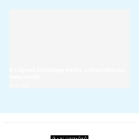
V Litiji več otroškega vrveža, v Hrastniku vse
manj mladih
07. 08. 2026