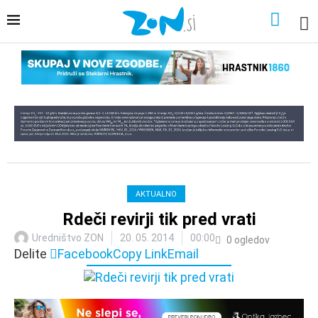
AKTUALNO
Rdeči revirji tik pred vrati
Uredništvo ZON
20. 05. 2014
00:00
0
ogledov
Delite
Facebook
Copy Link
Email