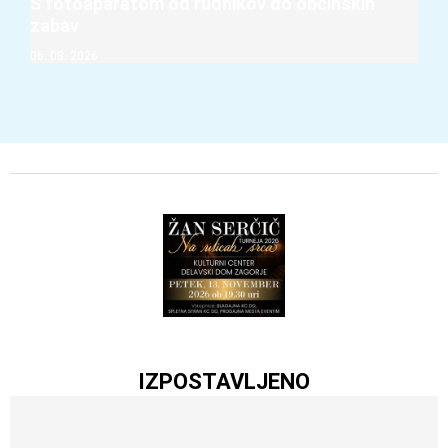
S fotoaparatom od rudnikov do občinskih
zabav
06. 08. 2026
IZPOSTAVLJENO