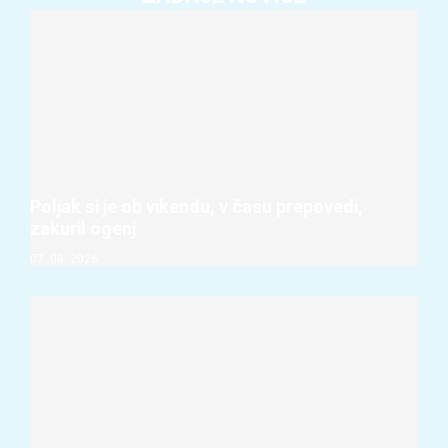
Poljak si je ob vikendu, v času prepovedi,
zakuril ogenj
07. 08. 2026