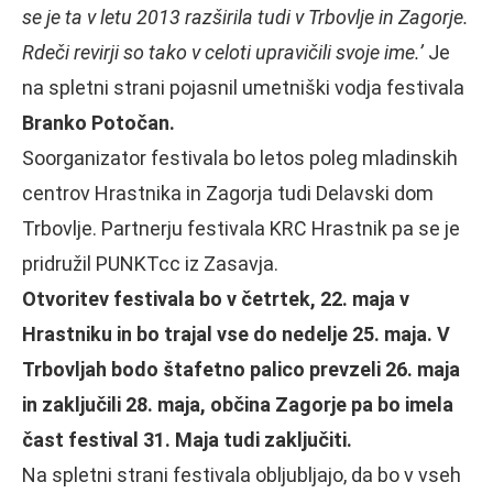
se je ta v letu 2013 razširila tudi v Trbovlje in Zagorje.
Rdeči revirji so tako v celoti upravičili svoje ime.’
Je
na spletni strani pojasnil umetniški vodja festivala
Branko Potočan.
Soorganizator festivala bo letos poleg mladinskih
centrov Hrastnika in Zagorja tudi Delavski dom
Trbovlje. Partnerju festivala KRC Hrastnik pa se je
pridružil PUNKTcc iz Zasavja.
Otvoritev festivala bo v četrtek, 22. maja v
Hrastniku in bo trajal vse do nedelje 25. maja. V
Trbovljah bodo štafetno palico prevzeli 26. maja
in zaključili 28. maja, občina Zagorje pa bo imela
čast festival 31. Maja tudi zaključiti.
Na spletni strani festivala obljubljajo, da bo v vseh