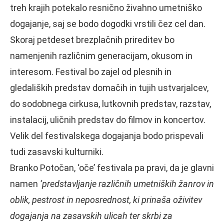
treh krajih potekalo resnično živahno umetniško
dogajanje, saj se bodo dogodki vrstili čez cel dan.
Skoraj petdeset brezplačnih prireditev bo
namenjenih različnim generacijam, okusom in
interesom. Festival bo zajel od plesnih in
gledaliških predstav domačih in tujih ustvarjalcev,
do sodobnega cirkusa, lutkovnih predstav, razstav,
instalacij, uličnih predstav do filmov in koncertov.
Velik del festivalskega dogajanja bodo prispevali
tudi zasavski kulturniki.
Branko Potočan, ‘oče’ festivala pa pravi, da je glavni
namen
‘predstavljanje različnih umetniških žanrov in
oblik, pestrost in neposrednost, ki prinaša oživitev
dogajanja na zasavskih ulicah ter skrbi za