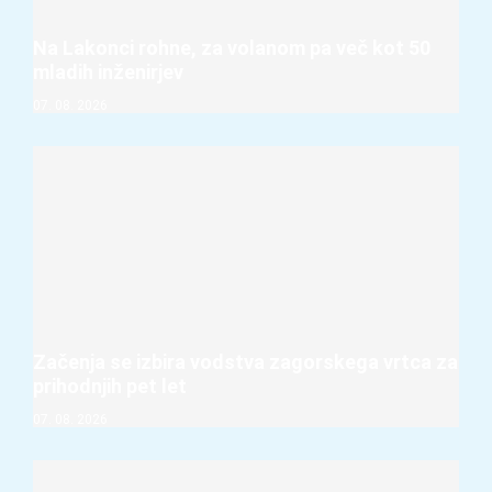
Na Lakonci rohne, za volanom pa več kot 50
mladih inženirjev
07. 08. 2026
Začenja se izbira vodstva zagorskega vrtca za
prihodnjih pet let
07. 08. 2026