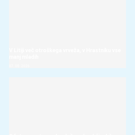
V Litiji več otroškega vrveža, v Hrastniku vse
manj mladih
07. 08. 2026