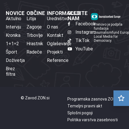
NOVICE
OBČINE
INFORMACIJE
SLEDITE
NAM
Aktulno
Litija
Uredništvo
Facebook
Prenovo je podprla
Intervju
Zagorje
O nas
fundacija
Instagram
Journalismfund Euro
Kronika
Trbovlje
Kontakt
Local Media for
TikTok
Democracy.
1+1=2
Hrastnik
Oglaševanje
YouTube
Šport
Radeče
Projekti
Doživetja
Reference
Brez
filtra
© Zavod ZON.si
Programska zasnova ZON
Temeljni pravni akt
Splošni pogoji
Politika varstva zasebnosti