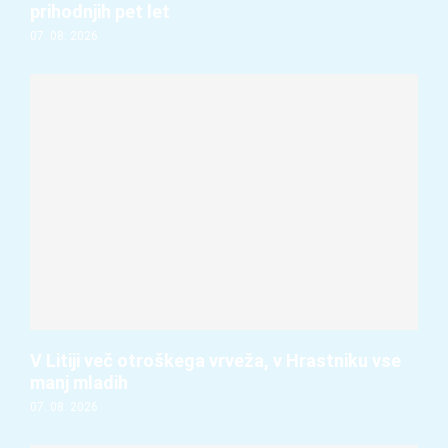
prihodnjih pet let
07. 08. 2026
V Litiji več otroškega vrveža, v Hrastniku vse
manj mladih
07. 08. 2026