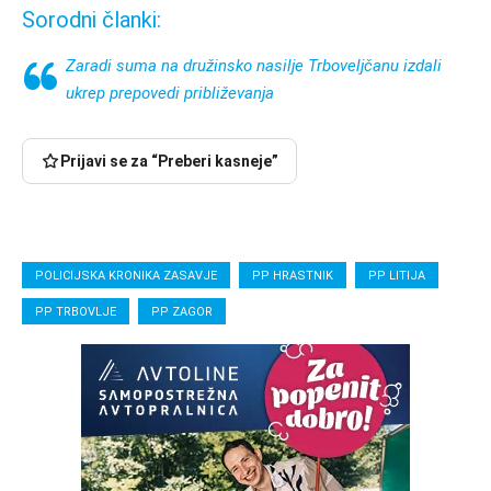
Sorodni članki:
Zaradi suma na družinsko nasilje Trboveljčanu izdali
ukrep prepovedi približevanja
Prijavi se za “Preberi kasneje”
POLICIJSKA KRONIKA ZASAVJE
PP HRASTNIK
PP LITIJA
PP TRBOVLJE
PP ZAGOR