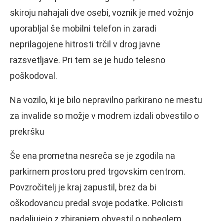
skiroju nahajali dve osebi, voznik je med vožnjo
uporabljal še mobilni telefon in zaradi
neprilagojene hitrosti trčil v drog javne
razsvetljave. Pri tem se je hudo telesno
poškodoval.
Na vozilo, ki je bilo nepravilno parkirano ne mestu
za invalide so možje v modrem izdali obvestilo o
prekršku
Še ena prometna nesreča se je zgodila na
parkirnem prostoru pred trgovskim centrom.
Povzročitelj je kraj zapustil, brez da bi
oškodovancu predal svoje podatke. Policisti
nadaljujejo z zbiranjem obvestil o pobeglem