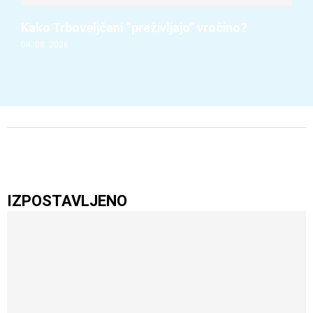
Kako Trboveljčani “preživljajo” vročino?
04. 08. 2026
IZPOSTAVLJENO