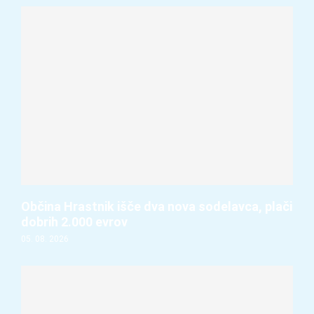
Občina Hrastnik išče dva nova sodelavca, plači
dobrih 2.000 evrov
05. 08. 2026