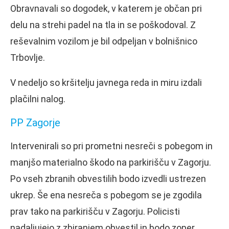
Obravnavali so dogodek, v katerem je občan pri
delu na strehi padel na tla in se poškodoval. Z
reševalnim vozilom je bil odpeljan v bolnišnico
Trbovlje.
V nedeljo so kršitelju javnega reda in miru izdali
plačilni nalog.
PP Zagorje
Intervenirali so pri prometni nesreči s pobegom in
manjšo materialno škodo na parkirišču v Zagorju.
Po vseh zbranih obvestilih bodo izvedli ustrezen
ukrep. Še ena nesreča s pobegom se je zgodila
prav tako na parkirišču v Zagorju. Policisti
nadaljujejo z zbiranjem obvestil in bodo zoper