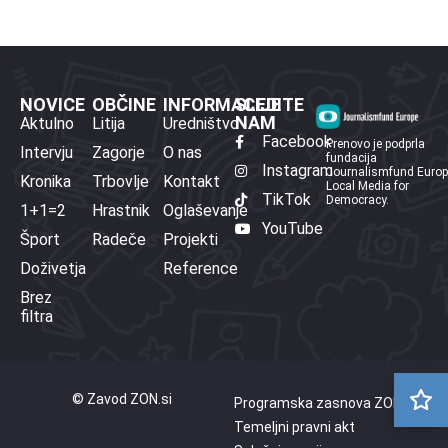
NOVICE
OBČINE
INFORMACIJE
SLEDITE
NAM
Aktulno
Litija
Uredništvo
Facebook
Prenovo je podprla
Intervju
Zagorje
O nas
fundacija
Instagram
Journalismfund Euro
Kronika
Trbovlje
Kontakt
Local Media for
TikTok
Democracy.
1+1=2
Hrastnik
Oglaševanje
YouTube
Šport
Radeče
Projekti
Doživetja
Reference
Brez
filtra
© Zavod ZON.si
Programska zasnova ZON
Temeljni pravni akt