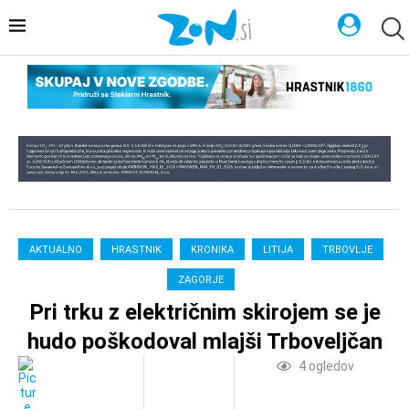
AKTUALNO
HRASTNIK
KRONIKA
LITIJA
TRBOVLJE
ZAGORJE
Pri trku z električnim skirojem se je
hudo poškodoval mlajši Trboveljčan
4
ogledov