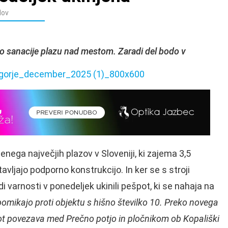
dov
o sanacije plazu nad mestom. Zaradi del bodo v
nega največjih plazov v Sloveniji, ki zajema 3,5
ljajo podporno konstrukcijo. In ker se s stroji
di varnosti v ponedeljek ukinili pešpot, ki se nahaja na
pomikajo proti objektu s hišno številko 10. Preko novega
 kot povezava med Prečno potjo in pločnikom ob Kopališki