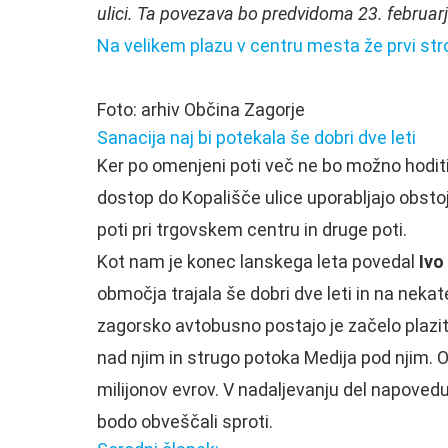
ulici. Ta povezava bo predvidoma 23. februarj
Na velikem plazu v centru mesta že prvi stro
Foto: arhiv Občina Zagorje
Sanacija naj bi potekala še dobri dve leti
Ker po omenjeni poti več ne bo možno hoditi,
dostop do Kopališče ulice uporabljajo obstoj
poti pri trgovskem centru in druge poti.
Kot nam je konec lanskega leta povedal
Ivo
območja trajala še dobri dve leti in na nek
zagorsko avtobusno postajo je začelo plaziti
nad njim in strugo potoka Medija pod njim. 
milijonov evrov. V nadaljevanju del napoved
bodo obveščali sproti.