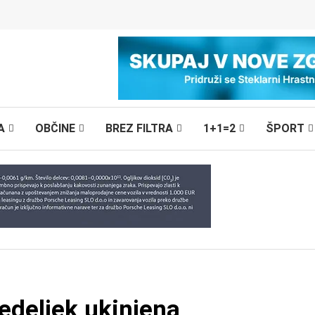
A
OBČINE
BREZ FILTRA
1+1=2
ŠPORT
edeljek ukinjena