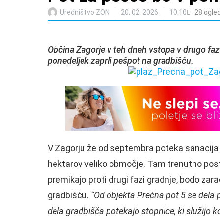
Uredništvo ZON
20. 02. 2026
10:10
28
ogle
Občina Zagorje v teh dneh vstopa v drugo faz
ponedeljek zaprli pešpot na gradbišču.
V Zagorju že od septembra poteka sanacija e
hektarov veliko območje. Tam trenutno postav
premikajo proti drugi fazi gradnje, bodo zara
gradbišču.
“Od objekta Prečna pot 5 se dela 
dela gradbišča potekajo stopnice, ki služijo