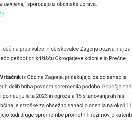
a ukinjena,”
sporočajo iz občinske uprave.
ji
 občina prebivalce in obiskovalce Zagorja poziva, naj za
ečo pešpot pri križišču Okrogarjeve kolonije in Prečne
 Vrtačnik
iz Občine Zagorje, pričakujejo, da bo sanacija
aterih delih hriba povsem spremenila podobo. Pobočje nad
 po neurju leta 2023 in ogrožala 15 stanovanjskih hiš
Občina je stroške za obsežno sanacijo ocenila na okoli 11
ujejo tudi druge spremembe prometnih režimov, o katerih