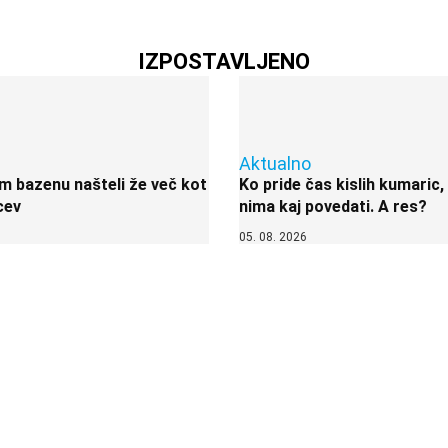
IZPOSTAVLJENO
Aktualno
 bazenu našteli že več kot
Ko pride čas kislih kumaric,
cev
nima kaj povedati. A res?
05. 08. 2026