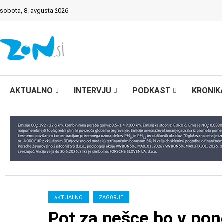
sobota, 8. avgusta 2026
AKTUALNO
INTERVJU
PODKAST
KRONIK
AKTUALNO
ZAGORJE
Pot za pešce bo v pon