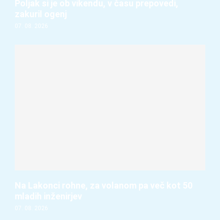
Poljak si je ob vikendu, v času prepovedi,
zakuril ogenj
07. 08. 2026
Na Lakonci rohne, za volanom pa več kot 50
mladih inženirjev
07. 08. 2026