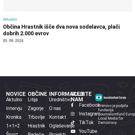
Aktualno
Občina Hrastnik išče dva nova sodelavca, plači
dobrih 2.000 evrov
05. 08. 2026
NOVICE
OBČINE
INFORMACIJE
SLEDITE
NAM
Aktulno
Litija
Uredništvo
Facebook
Prenovo je podprla
Intervju
Zagorje
O nas
fundacija
Instagram
Journalismfund Euro
Kronika
Trbovlje
Kontakt
Local Media for
TikTok
Democracy.
1+1=2
Hrastnik
Oglaševanje
YouTube
Šport
Radeče
Projekti