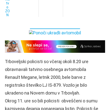
Trboveljski policisti so včeraj okoli 8.20 ure
obravnavali tatvino osebnega avtomobila
Renault Megane, letnik 2000, bele barve z
registrsko številko LJ IS-879. Vozilo je bilo
ukradeno na Novem domu v Trbovljah.
Okrog 11. ure so bili policisti obveščeni o sumu
kaznivega dejanja ponarejanja listin. Policisti še