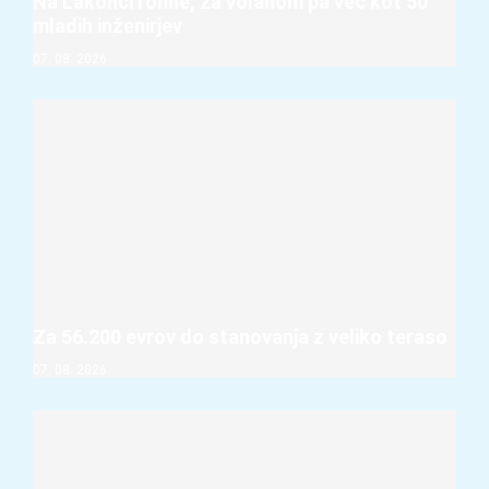
Na Lakonci rohne, za volanom pa več kot 50
mladih inženirjev
07. 08. 2026
Za 56.200 evrov do stanovanja z veliko teraso
07. 08. 2026