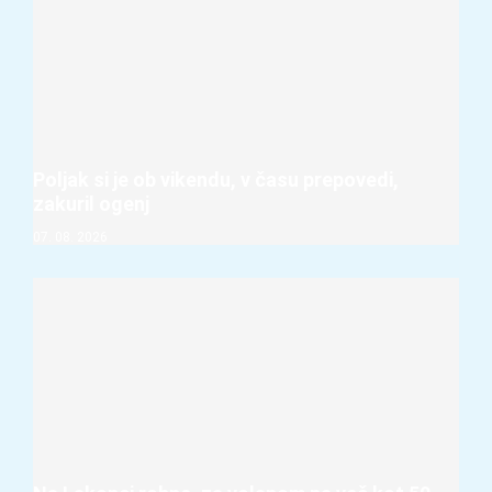
Poljak si je ob vikendu, v času prepovedi,
zakuril ogenj
07. 08. 2026