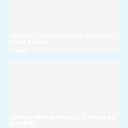
Začenja se izbira vodstva zagorskega vrtca za
prihodnjih pet let
07. 08. 2026
V Litiji več otroškega vrveža, v Hrastniku vse
manj mladih