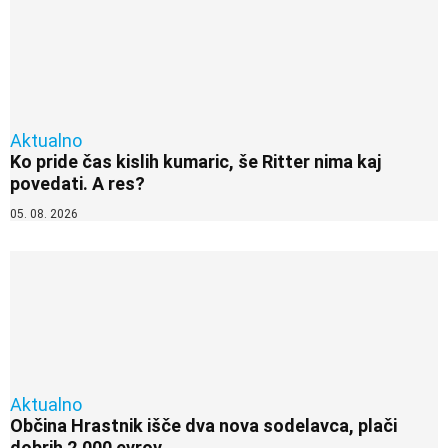
Aktualno
Ko pride čas kislih kumaric, še Ritter nima kaj
povedati. A res?
05. 08. 2026
Aktualno
Občina Hrastnik išče dva nova sodelavca, plači
dobrih 2.000 evrov