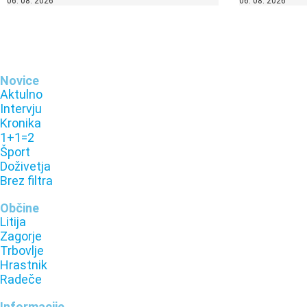
06. 08. 2026
06. 08. 2026
Novice
Aktulno
Intervju
Kronika
1+1=2
Šport
Doživetja
Brez filtra
Občine
Litija
Zagorje
Trbovlje
Hrastnik
Radeče
Informacije