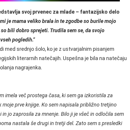
dstavlja svoj prvenec za mlade – fantazijsko delo
mi je mama veliko brala in te zgodbe so burile mojo
 so bili dobro sprejeti. Trudila sem se, da svojo
 vseh pogledih.”
i med srednjo šolo, ko je z ustvarjalnim pisanjem
egijskih literarnih natečajih. Uspešna je bila na natečaju
 šolanja nagrajenka.
m imela več prostega časa, ki sem ga izkoristila za
k moje prve knjige. Ko sem napisala približno tretjino
in jo zaprosila za mnenje. Bilo ji je všeč in odločila sem
ma nastala še drugi in tretji del. Zato sem s presledki