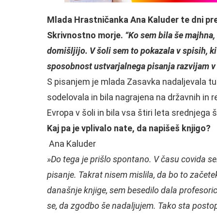
Mlada Hrastničanka Ana Kaluder te dni pre
Skrivnostno morje.
“Ko sem bila še majhna, 
domišljijo. V šoli sem to pokazala v spisih, ki
sposobnost ustvarjalnega pisanja razvijam v
S pisanjem je mlada Zasavka nadaljevala tud
sodelovala in bila nagrajena na državnih in r
Evropa v šoli in bila vsa štiri leta srednjega
Kaj pa je vplivalo nate, da napišeš knjigo?
Ana Kaluder
»Do tega je prišlo spontano. V času covida se
pisanje. Takrat nisem mislila, da bo to začete
današnje knjige, sem besedilo dala profesorici 
se, da zgodbo še nadaljujem. Tako sta postopo