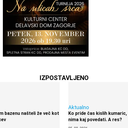
IZPOSTAVLJENO
Aktualno
 bazenu našteli že več kot
Ko pride čas kislih kumaric,
cev
nima kaj povedati. A res?