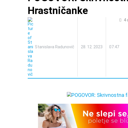
Hrastničanke
4
Stanislava Radunovič
28. 12. 2023
07:47