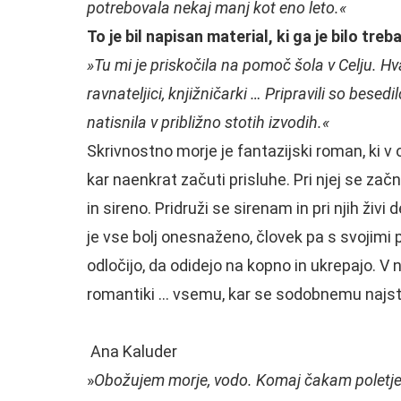
potrebovala nekaj manj kot eno leto.«
To je bil napisan material, ki ga je bilo treb
»Tu mi je priskočila na pomoč šola v Celju. H
ravnateljici, knjižničarki … Pripravili so besedil
natisnila v približno stotih izvodih.«
Skrivnostno morje je fantazijski roman, ki v
kar naenkrat začuti prisluhe. Pri njej se z
in sireno. Pridruži se sirenam in pri njih živ
je vse bolj onesnaženo, človek pa s svojimi
odločijo, da odidejo na kopno in ukrepajo. V 
romantiki … vsemu, kar se sodobnemu najstn
Ana Kaluder
»
Obožujem morje, vodo. Komaj čakam poletje