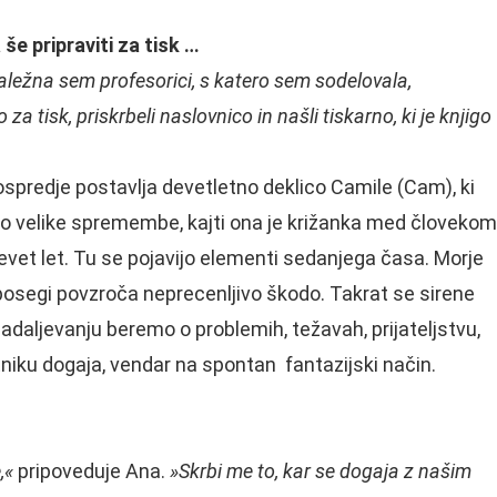
a še pripraviti za tisk …
valežna sem profesorici, s katero sem sodelovala,
o za tisk, priskrbeli naslovnico in našli tiskarno, ki je knjigo
 ospredje postavlja devetletno deklico Camile (Cam), ki
ačno velike spremembe, kajti ona je križanka med človekom
i devet let. Tu se pojavijo elementi sedanjega časa. Morje
 posegi povzroča neprecenljivo škodo. Takrat se sirene
nadaljevanju beremo o problemih, težavah, prijateljstvu,
iku dogaja, vendar na spontan fantazijski način.
,«
pripoveduje Ana.
»Skrbi me to, kar se dogaja z našim