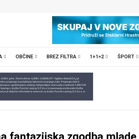
A
OBČINE
BREZ FILTRA
1+1=2
ŠPORT
a fantazijska zgodba mlade