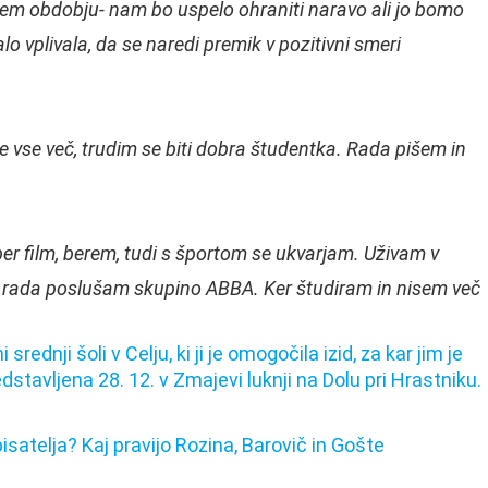
em obdobju- nam bo uspelo ohraniti naravo ali jo bomo
o vplivala, da se naredi premik v pozitivni smeri
je vse več, trudim se biti dobra študentka. Rada pišem in
r film, berem, tudi s športom se ukvarjam. Uživam v
lo rada poslušam skupino ABBA. Ker študiram in nisem več
srednji šoli v Celju, ki ji je omogočila izid, za kar jim je
tavljena 28. 12. v Zmajevi luknji na Dolu pri Hrastniku.
isatelja? Kaj pravijo Rozina, Barovič in Gošte