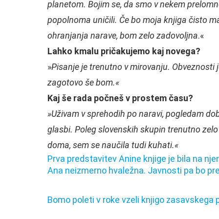
planetom. Bojim se, da smo v nekem prelomn
popolnoma uničili. Če bo moja knjiga čisto mal
ohranjanja narave, bom zelo zadovoljna
.«
Lahko kmalu pričakujemo kaj novega?
»
Pisanje je trenutno v mirovanju. Obveznosti 
zagotovo še bom.«
Kaj še rada počneš v prostem času?
»Uživam v sprehodih po naravi, pogledam dobe
glasbi. Poleg slovenskih skupin trenutno ze
doma, sem se naučila tudi kuhati.«
Prva predstavitev Anine knjige je bila na njeni 
Ana neizmerno hvaležna. Javnosti pa bo preds
Na
Poljak
Lakonci
Začenja
V
Bomo poleti v roke vzeli knjigo zasavskega p
si
rohne,
se
Litiji
je
za
izbira
več