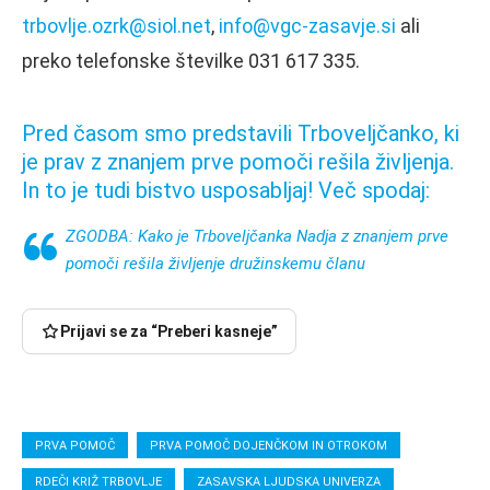
trbovlje.ozrk@siol.net
,
info@vgc-zasavje.si
ali
preko telefonske številke 031 617 335.
Pred časom smo predstavili Trboveljčanko, ki
je prav z znanjem prve pomoči rešila življenja.
In to je tudi bistvo usposabljaj! Več spodaj:
ZGODBA: Kako je Trboveljčanka Nadja z znanjem prve
pomoči rešila življenje družinskemu članu
Prijavi se za “Preberi kasneje”
PRVA POMOČ
PRVA POMOČ DOJENČKOM IN OTROKOM
RDEČI KRIŽ TRBOVLJE
ZASAVSKA LJUDSKA UNIVERZA