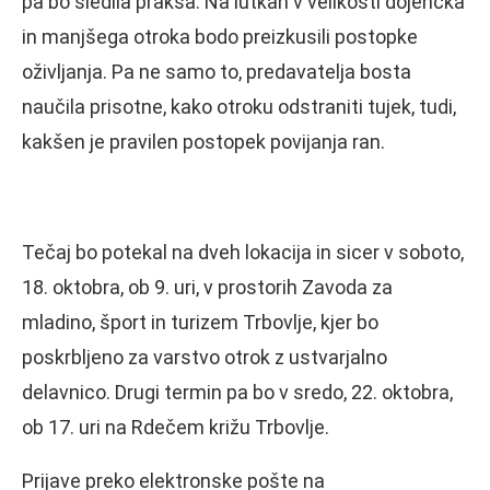
pa bo sledila praksa. Na lutkah v velikosti dojenčka
in manjšega otroka bodo preizkusili postopke
oživljanja. Pa ne samo to, predavatelja bosta
naučila prisotne, kako otroku odstraniti tujek, tudi,
kakšen je pravilen postopek povijanja ran.
Tečaj bo potekal na dveh lokacija in sicer v soboto,
18. oktobra, ob 9. uri, v prostorih Zavoda za
mladino, šport in turizem Trbovlje, kjer bo
poskrbljeno za varstvo otrok z ustvarjalno
delavnico. Drugi termin pa bo v sredo, 22. oktobra,
ob 17. uri na Rdečem križu Trbovlje.
Prijave preko elektronske pošte na