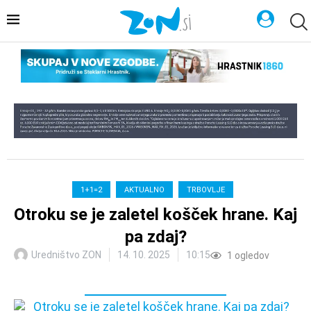
1+1=2
AKTUALNO
TRBOVLJE
Otroku se je zaletel košček hrane. Kaj
pa zdaj?
Uredništvo ZON
14. 10. 2025
10:15
1
ogledov