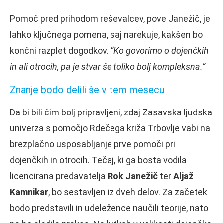
Pomoč pred prihodom reševalcev, pove Janežič, je
lahko ključnega pomena, saj narekuje, kakšen bo
končni razplet dogodkov.
“Ko govorimo o dojenčkih
in ali otrocih, pa je stvar še toliko bolj kompleksna.”
Znanje bodo delili še v tem mesecu
Da bi bili čim bolj pripravljeni, zdaj Zasavska ljudska
univerza s pomočjo Rdečega križa Trbovlje vabi na
brezplačno usposabljanje prve pomoči pri
dojenčkih in otrocih. Tečaj, ki ga bosta vodila
licencirana predavatelja
Rok Janežič
ter
Aljaž
Kamnikar
, bo sestavljen iz dveh delov. Za začetek
bodo predstavili in udeležence naučili teorije, nato