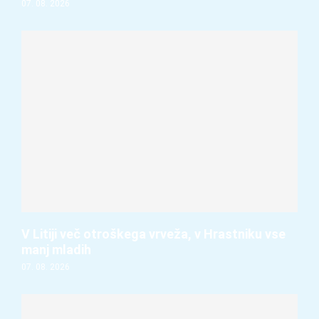
07. 08. 2026
V Litiji več otroškega vrveža, v Hrastniku vse
manj mladih
07. 08. 2026