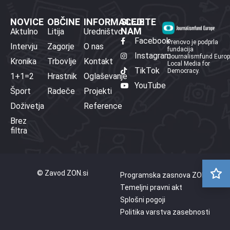
NOVICE
OBČINE
INFORMACIJE
SLEDITE
NAM
Aktulno
Litija
Uredništvo
Facebook
Prenovo je podprla
Intervju
Zagorje
O nas
fundacija
Instagram
Journalismfund Euro
Kronika
Trbovlje
Kontakt
Local Media for
TikTok
Democracy.
1+1=2
Hrastnik
Oglaševanje
YouTube
Šport
Radeče
Projekti
Doživetja
Reference
Brez
filtra
© Zavod ZON.si
Programska zasnova ZON
Temeljni pravni akt
Splošni pogoji
Politika varstva zasebnosti