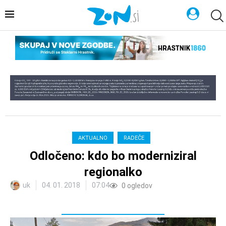
AKTUALNO
RADEČE
Odločeno: kdo bo moderniziral
regionalko
uk
04. 01. 2018
07:04
0
ogledov