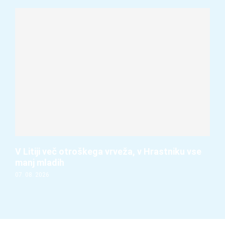
V Litiji več otroškega vrveža, v Hrastniku vse
manj mladih
07. 08. 2026