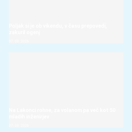
Poljak si je ob vikendu, v času prepovedi,
zakuril ogenj
07. 08. 2026
Na Lakonci rohne, za volanom pa več kot 50
mladih inženirjev
07. 08. 2026