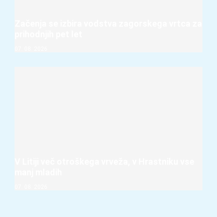
Začenja se izbira vodstva zagorskega vrtca za
prihodnjih pet let
07. 08. 2026
V Litiji več otroškega vrveža, v Hrastniku vse
manj mladih
07. 08. 2026