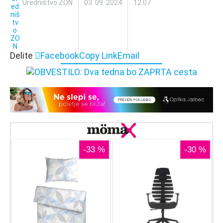
Uredništvo ZON
03. 09. 2024
12:07
Delite
Facebook
Copy Link
Email