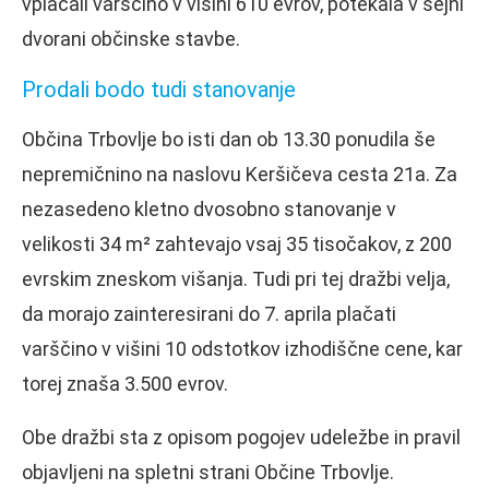
vplačali varščino v višini 610 evrov, potekala v sejni
dvorani občinske stavbe.
Prodali bodo tudi stanovanje
Občina Trbovlje bo isti dan ob 13.30 ponudila še
nepremičnino na naslovu Keršičeva cesta 21a. Za
nezasedeno kletno dvosobno stanovanje v
velikosti 34 m² zahtevajo vsaj 35 tisočakov, z 200
evrskim zneskom višanja. Tudi pri tej dražbi velja,
da morajo zainteresirani do 7. aprila plačati
varščino v višini 10 odstotkov izhodiščne cene, kar
torej znaša 3.500 evrov.
Obe dražbi sta z opisom pogojev udeležbe in pravil
objavljeni na spletni strani Občine Trbovlje.