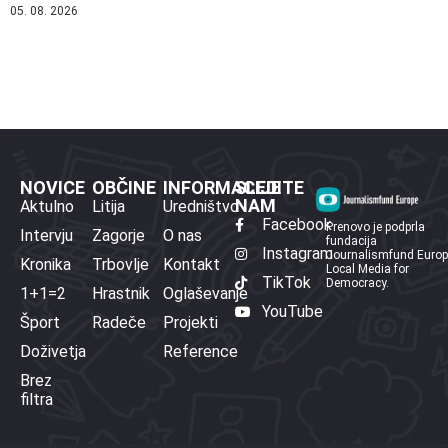
05. 08. 2026
NOVICE
OBČINE
INFORMACIJE
SLEDITE
NAM
Aktulno
Litija
Uredništvo
Facebook
Prenovo je podprla
Intervju
Zagorje
O nas
fundacija
Instagram
Journalismfund Euro
Kronika
Trbovlje
Kontakt
Local Media for
TikTok
Democracy.
1+1=2
Hrastnik
Oglaševanje
YouTube
Šport
Radeče
Projekti
Doživetja
Reference
Brez
filtra