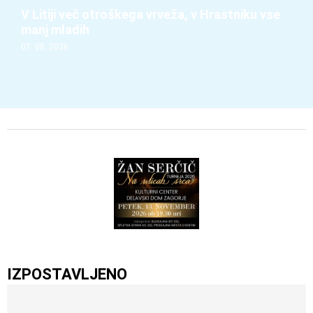
V Litiji več otroškega vrveža, v Hrastniku vse
manj mladih
07. 08. 2026
IZPOSTAVLJENO