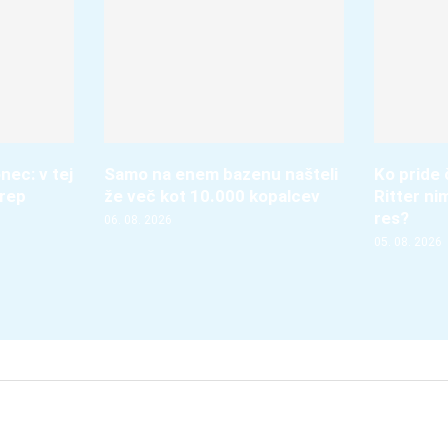
nec: v tej
Samo na enem bazenu našteli
Ko pride 
krep
že več kot 10.000 kopalcev
Ritter ni
res?
06. 08. 2026
05. 08. 2026