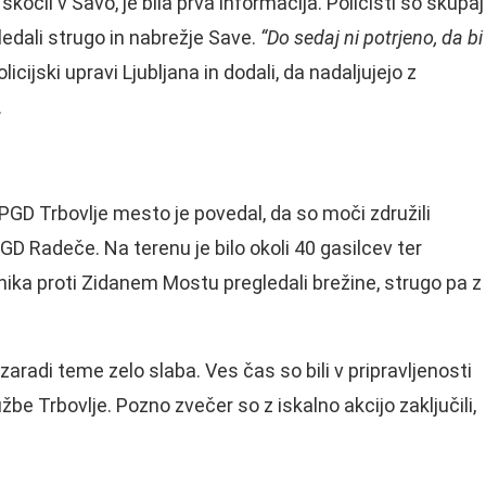
kočil v Savo, je bila prva informacija. Policisti so skupaj
edali strugo in nabrežje Save.
“Do sedaj ni potrjeno, da bi
licijski upravi Ljubljana in dodali, da nadaljujejo z
.
 PGD Trbovlje mesto je povedal, da so moči združili
D Radeče. Na terenu je bilo okoli 40 gasilcev ter
stnika proti Zidanem Mostu pregledali brežine, strugo pa z
a zaradi teme zelo slaba. Ves čas so bili v pripravljenosti
žbe Trbovlje. Pozno zvečer so z iskalno akcijo zaključili,