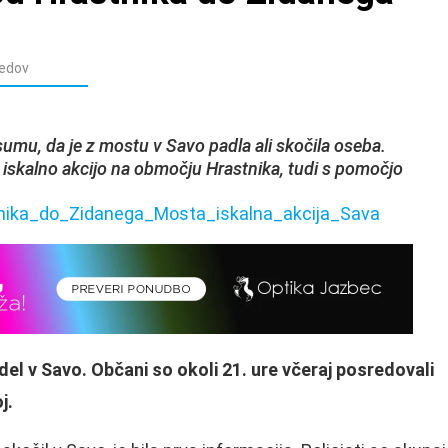
edov
 sumu, da je z mostu v Savo padla ali skočila oseba.
no iskalno akcijo na območju Hrastnika, tudi s pomočjo
adel v Savo. Občani so okoli 21. ure včeraj posredovali
oj.