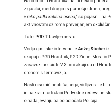
Na območju Hrastnika naj bi nekdo padel ali s
z gasilci, med drugim s pomočjo drona, pregl
v reko padla kakšna oseba,”
so pojasnili na Po
aktivnostmi oziroma preverjanjem okoliščin
foto: PGD Trbovlje-mesto
Vodja gasilske intervencije
Anžej Sticher
iz
skupaj s PGD Hrastnik, PGD Zidani Most in PG
zasavski policisti. V 3 urni akciji so od Hra
dronom s termovizijo.
Našli niso nič neobičajnega, vidljivost je bil
in na kraju tudi člani Podvodne reševalne slu
o nadaljevanju pa bo odločala Policija.