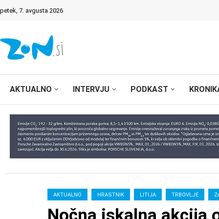
petek, 7. avgusta 2026
AKTUALNO
INTERVJU
PODKAST
KRONIK
AKTUALNO
HRASTNIK
LITIJA
TRBOVLJE
Z
Nočna iskalna akcija 