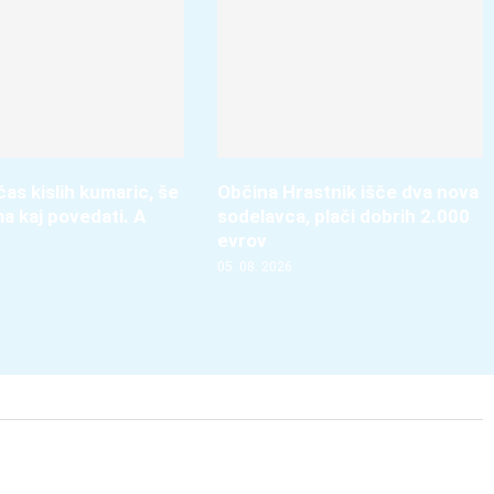
čas kislih kumaric, še
Občina Hrastnik išče dva nova
ma kaj povedati. A
sodelavca, plači dobrih 2.000
evrov
05. 08. 2026