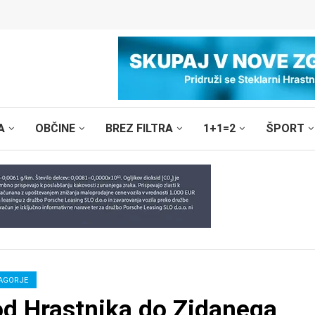
A
OBČINE
BREZ FILTRA
1+1=2
ŠPORT
AGORJE
od Hrastnika do Zidanega