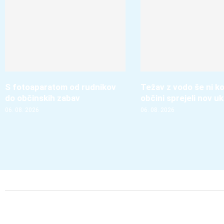
S fotoaparatom od rudnikov
Težav z vodo še ni ko
do občinskih zabav
občini sprejeli nov u
06. 08. 2026
06. 08. 2026