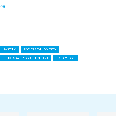
ana
A HRASTNIK
PGD TRBOVLJE-MESTO
POLICIJSKA UPRAVA LJUBLJANA
SKOK V SAVO