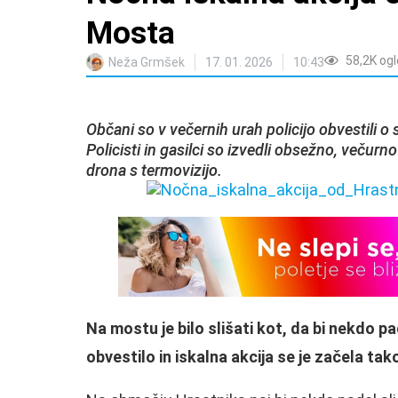
Mosta
58,2K
ogl
Neža Grmšek
17. 01. 2026
10:43
Občani so v večernih urah policijo obvestili o
Policisti in gasilci so izvedli obsežno, večur
drona s termovizijo.
Na mostu je bilo slišati kot, da bi nekdo p
obvestilo in iskalna akcija se je začela tak