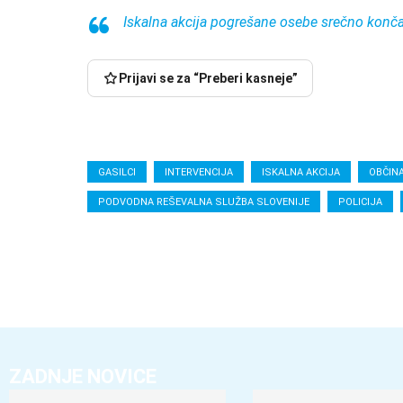
Iskalna akcija pogrešane osebe srečno konč
Prijavi se za “Preberi kasneje”
GASILCI
INTERVENCIJA
ISKALNA AKCIJA
OBČIN
PODVODNA REŠEVALNA SLUŽBA SLOVENIJE
POLICIJA
ZADNJE NOVICE