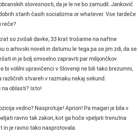
ranskih slovesnosti, da je le ne bo zamudil. Jankovič
o dobrih starih časih socializma or whatever. Vse tardeče
u reče?
rkrat so zvišali davke, 33 krat trošarine na naftne
u o arhivski noveli in datumu le tega pa se jim zdi, da se
ti in je bolj smiselno zapraviti par milijončkov
bi volilni upravičenci v Sloveniji ne bili tako brezumni,
 različnih stvareh v razmaku nekaj sekund.
li na oblasti? Isto!
zicija vedno? Nasprotuje! Apriori! Pa magari je bila v
eljati ravno tak zakon, kot ga hoče vpeljati trenutna
at in je ravno tako nasprotovala.