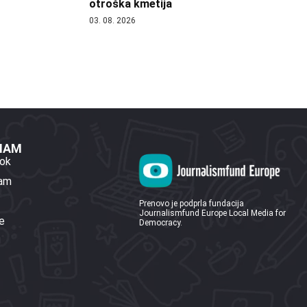
otroška kmetija
03. 08. 2026
 NAM
ok
ram
Prenovo je podprla fundacija
Journalismfund Europe Local Media for
e
Democracy.