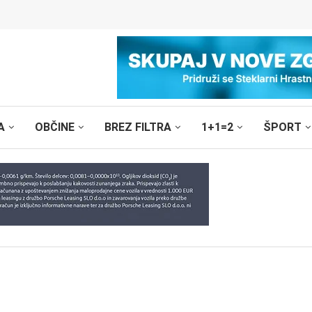
A
OBČINE
BREZ FILTRA
1+1=2
ŠPORT