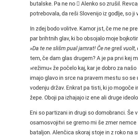
butalske. Pa ne no  Alenko so zrušil. Revca, 
potrebovala, da reši Slovenijo iz godlje, so ji 
In zdej bodo volitve. Kamor jst, če me ne pr
par brihtnih glav, ki bo obsojalo moje bojkoti
»Da te ne slišm pual jamrat! Če ne greš vuol
tem, če dam glas drugem? A je pa prvi kej man
»režimu« že počelo kaj, kar je dobro za našo 
imajo glavo in srce na pravem mestu so se um
vodenju držav. Enkrat pa tisti, ki jo mogoče
žepe. Oboji pa izhajajo iz ene ali druge ideo
Eni so partizani in drugi so domobranci. Še 
osamosvojitvi se gremo mi še zmer nemce in
bataljon. Alenčica skoraj stoje in z roko na