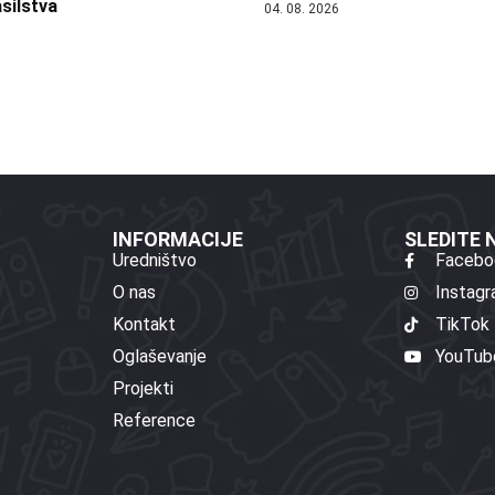
silstva
04. 08. 2026
INFORMACIJE
SLEDITE
Uredništvo
Facebo
O nas
Instag
Kontakt
TikTok
Oglaševanje
YouTub
Projekti
Reference