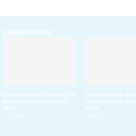
ZADNJE NOVICE
Ko pride čas kislih kumaric, še
Občina Hrastnik išče
Ritter nima kaj povedati. A
sodelavca, plači dobr
res?
evrov
05. 08. 2026
05. 08. 2026