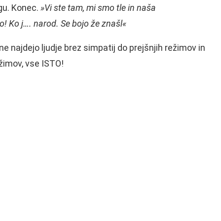
gu. Konec.
»Vi ste tam, mi smo tle in naša
! Ko j…. narod. Se bojo že znašl«
ne najdejo ljudje brez simpatij do prejšnjih režimov in
ežimov, vse ISTO!