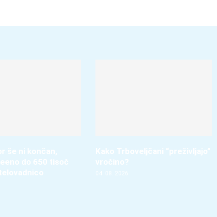
r še ni končan,
Kako Trboveljčani “preživljajo”
vseeno do 650 tisoč
vročino?
 telovadnico
04. 08. 2026