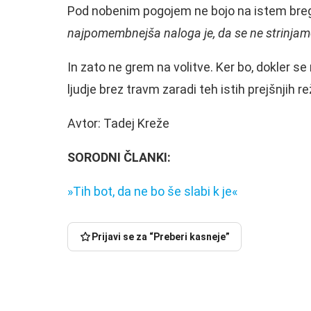
Pod nobenim pogojem ne bojo na istem bre
najpomembnejša naloga je, da se ne strinjamo
In zato ne grem na volitve. Ker bo, dokler se 
ljudje brez travm zaradi teh istih prejšnjih r
Avtor: Tadej Kreže
SORODNI ČLANKI:
»Tih bot, da ne bo še slabi k je«
Prijavi se za “Preberi kasneje”