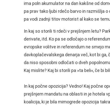
ima poln akumulator na dan kakšne od domob
pa prav tako ljubi rdečo barvo in razmišlja 
pa vodi zadnji titov motorist al kako se tem
In kaj so storili ti rdeči v prejšnjem letu? Pa
derivate, itd. Ko pa se odločajo o referendum
evropske volitve in referendum ne smejo meša
davkoplačevalskega denarja več, kot bi ga, če 
da niso sposobni odločati o dveh popolnoma
Kaj mislite? Kaj bi storili pa »ta beli«, če bi bi
In kaj počne opozicija? Vedno! Kaj počne opo
prejšnjem mandatu na oblasti in je hotela vp
koalicija, ki je bila mimogrede opozicija takr