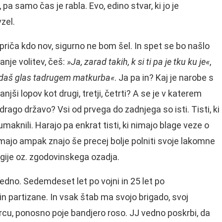
pa samo čas je rabla. Evo, edino stvar, ki jo je
vzel.
epriča kdo nov, sigurno ne bom šel. In spet se bo našlo
ranje volitev, češ:
»Ja, zarad takih, k si ti pa je tku ku je«
,
t, daš glas tadrugem matkurba«
. Ja pa in? Kaj je narobe s
jši lopov kot drugi, tretji, četrti? A se je v katerem
drago državo? Vsi od prvega do zadnjega so isti. Tisti, ki
aknili. Harajo pa enkrat tisti, ki nimajo blage veze o
 imajo ampak znajo še precej bolje polniti svoje lakomne
logije oz. zgodovinskega ozadja.
vedno. Sedemdeset let po vojni in 25 let po
 partizane. In vsak štab ma svojo brigado, svoj
 srcu, ponosno poje bandjero roso. JJ vedno poskrbi, da