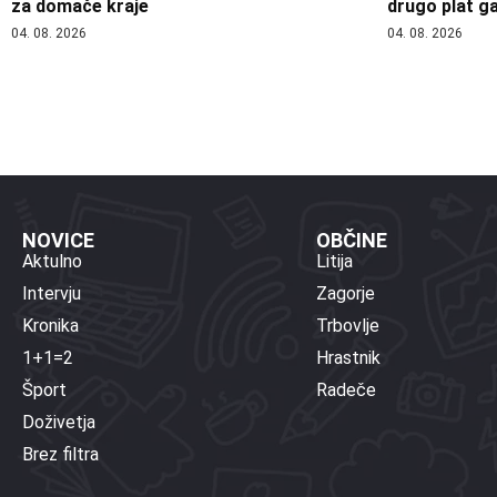
za domače kraje
drugo plat ga
04. 08. 2026
04. 08. 2026
NOVICE
OBČINE
Aktulno
Litija
Intervju
Zagorje
Kronika
Trbovlje
1+1=2
Hrastnik
Šport
Radeče
Doživetja
Brez filtra