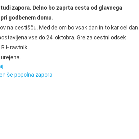
em tudi zapora. Delno bo zaprta cesta od glavnega
ča pri godbenem domu.
v na cestišču. Med delom bo vsak dan in to kar cel dan
 postavljena vse do 24. oktobra. Gre za cestni odsek
LB Hrastnik.
 urejena.
j:
den še popolna zapora