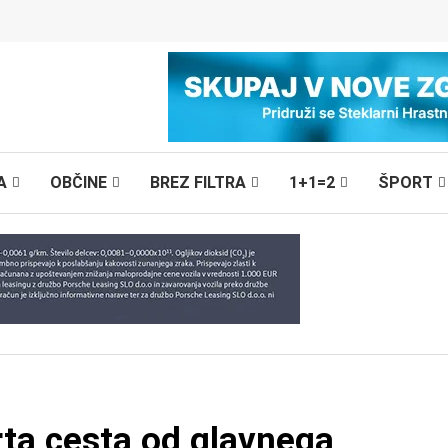
A
OBČINE
BREZ FILTRA
1+1=2
ŠPORT
rta cesta od glavnega