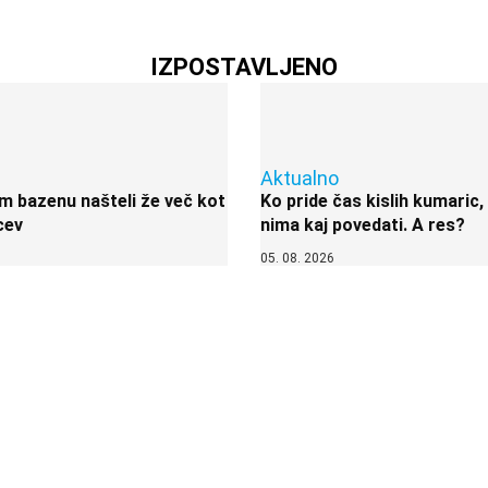
IZPOSTAVLJENO
Aktualno
 bazenu našteli že več kot
Ko pride čas kislih kumaric,
cev
nima kaj povedati. A res?
05. 08. 2026