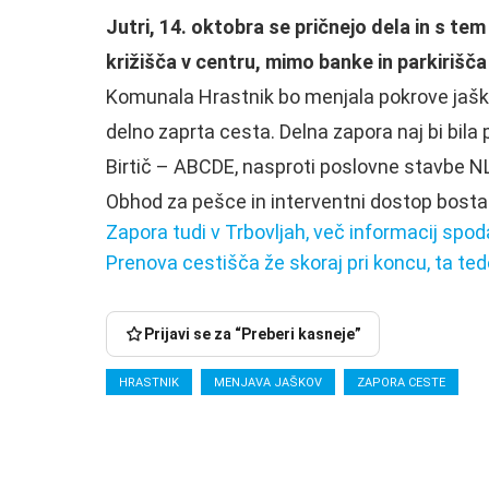
Jutri, 14. oktobra se pričnejo dela in s t
križišča v centru, mimo banke in parkiriš
Komunala Hrastnik bo menjala pokrove jaško
delno zaprta cesta. Delna zapora naj bi bila
Birtič – ABCDE, nasproti poslovne stavbe N
Obhod za pešce in interventni dostop bosta
Zapora tudi v Trbovljah, več informacij spoda
Prenova cestišča že skoraj pri koncu, ta te
Prijavi se za “Preberi kasneje”
HRASTNIK
MENJAVA JAŠKOV
ZAPORA CESTE