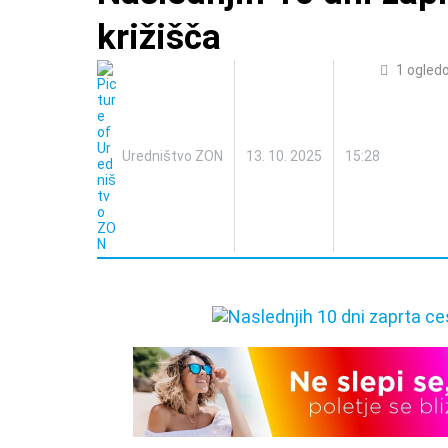
križišča
1
ogled
Uredništvo ZON
13. 10. 2025
15:28