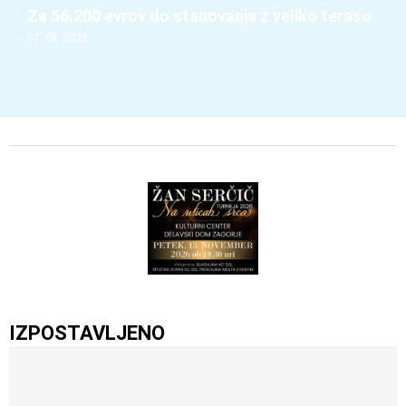
Za 56.200 evrov do stanovanja z veliko teraso
07. 08. 2026
IZPOSTAVLJENO