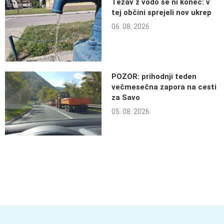
Težav z vodo še ni konec: v
tej občini sprejeli nov ukrep
06. 08. 2026
POZOR: prihodnji teden
večmesečna zapora na cesti
za Savo
05. 08. 2026