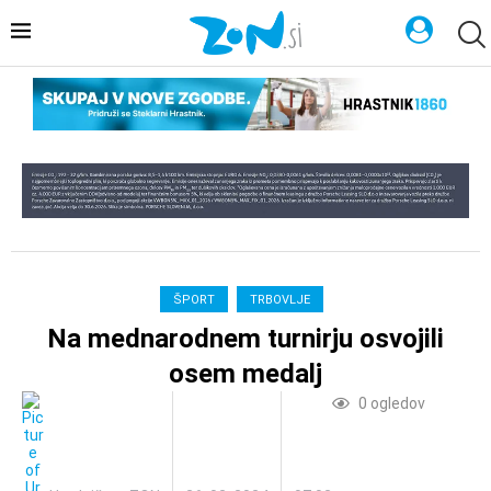
ŠPORT
TRBOVLJE
Na mednarodnem turnirju osvojili
osem medalj
0
ogledov