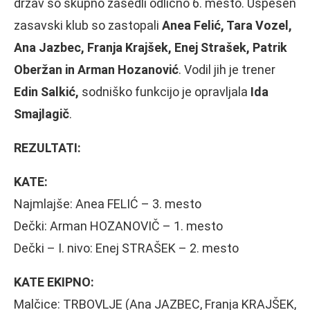
držav so skupno zasedli odlično 6. mesto. Uspešen
zasavski klub so zastopali
Anea Felić, Tara Vozel,
Ana Jazbec, Franja Krajšek, Enej Strašek, Patrik
Oberžan in Arman Hozanović
. Vodil jih je trener
Edin Salkić,
sodniško funkcijo je opravljala
Ida
Smajlagič
.
REZULTATI:
KATE:
Najmlajše: Anea FELIĆ – 3. mesto
Dečki: Arman HOZANOVIČ – 1. mesto
Dečki – I. nivo: Enej STRAŠEK – 2. mesto
KATE EKIPNO:
Malčice: TRBOVLJE (Ana JAZBEC, Franja KRAJŠEK,