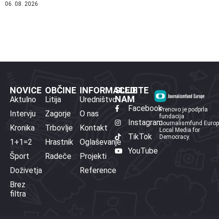
06. 08. 2026
NOVICE
OBČINE
INFORMACIJE
SLEDITE
NAM
Aktulno
Litija
Uredništvo
Facebook
Prenovo je podprla
Intervju
Zagorje
O nas
fundacija
Instagram
Journalismfund Euro
Kronika
Trbovlje
Kontakt
Local Media for
TikTok
Democracy.
1+1=2
Hrastnik
Oglaševanje
YouTube
Šport
Radeče
Projekti
Doživetja
Reference
Brez
filtra