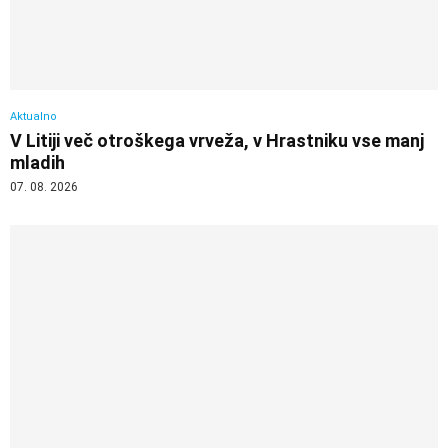
Aktualno
V Litiji več otroškega vrveža, v Hrastniku vse manj
mladih
07. 08. 2026