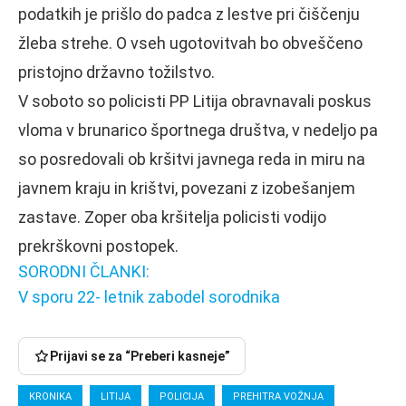
podatkih je prišlo do padca z lestve pri čiščenju
žleba strehe. O vseh ugotovitvah bo obveščeno
pristojno državno tožilstvo.
V soboto so policisti PP Litija obravnavali poskus
vloma v brunarico športnega društva, v nedeljo pa
so posredovali ob kršitvi javnega reda in miru na
javnem kraju in krištvi, povezani z izobešanjem
zastave. Zoper oba kršitelja policisti vodijo
prekrškovni postopek.
SORODNI ČLANKI:
V sporu 22- letnik zabodel sorodnika
Prijavi se za “Preberi kasneje”
KRONIKA
LITIJA
POLICIJA
PREHITRA VOŽNJA