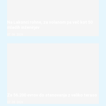
Na Lakonci rohne, za volanom pa več kot 50
mladih inženirjev
07. 08. 2026
Za 56.200 evrov do stanovanja z veliko teraso
07. 08. 2026