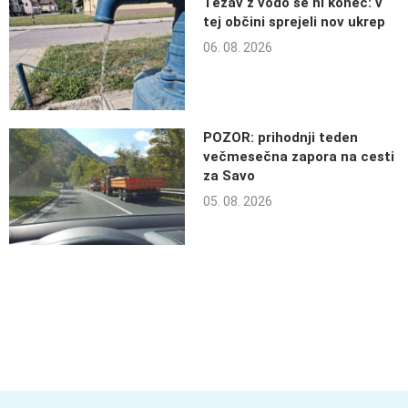
Težav z vodo še ni konec: v
tej občini sprejeli nov ukrep
06. 08. 2026
POZOR: prihodnji teden
večmesečna zapora na cesti
za Savo
05. 08. 2026