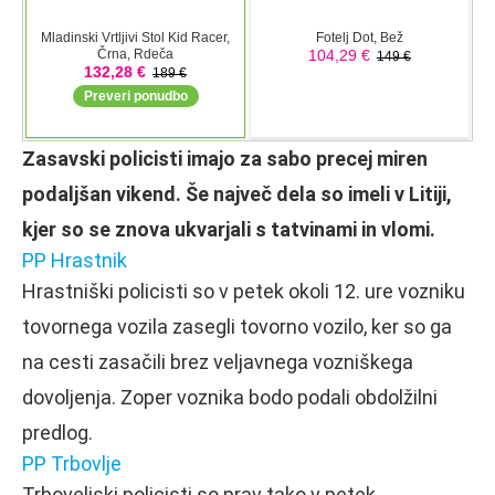
Zasavski policisti imajo za sabo precej miren
podaljšan vikend. Še največ dela so imeli v Litiji,
kjer so se znova ukvarjali s tatvinami in vlomi.
PP Hrastnik
Hrastniški policisti so v petek okoli 12. ure vozniku
tovornega vozila zasegli tovorno vozilo, ker so ga
na cesti zasačili brez veljavnega vozniškega
dovoljenja. Zoper voznika bodo podali obdolžilni
predlog.
PP Trbovlje
Trboveljski policisti so prav tako v petek