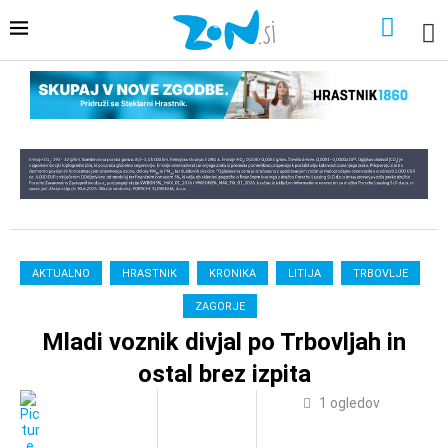
AKTUALNO
HRASTNIK
KRONIKA
LITIJA
TRBOVLJE
ZAGORJE
Mladi voznik divjal po Trbovljah in
ostal brez izpita
1
ogledov