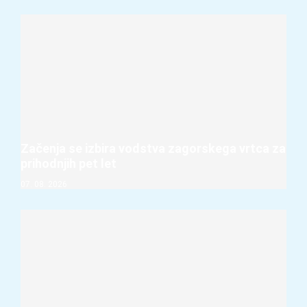
Začenja se izbira vodstva zagorskega vrtca za
prihodnjih pet let
07. 08. 2026