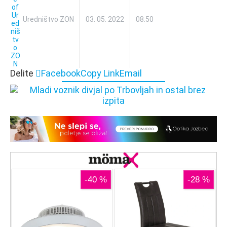
Uredništvo ZON
03. 05. 2022
08:50
Delite
Facebook
Copy Link
Email