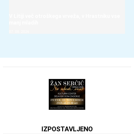
V Litiji več otroškega vrveža, v Hrastniku vse
manj mladih
07. 08. 2026
IZPOSTAVLJENO