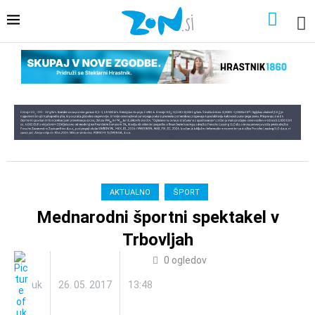
AKTUALNO
ŠPORT
Mednarodni športni spektakel v
Trbovljah
0
ogledov
uk
26. 05. 2017
13:48