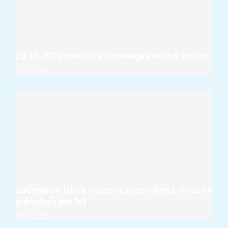
Za 56.200 evrov do stanovanja z veliko teraso
07. 08. 2026
Začenja se izbira vodstva zagorskega vrtca za
prihodnjih pet let
07. 08. 2026