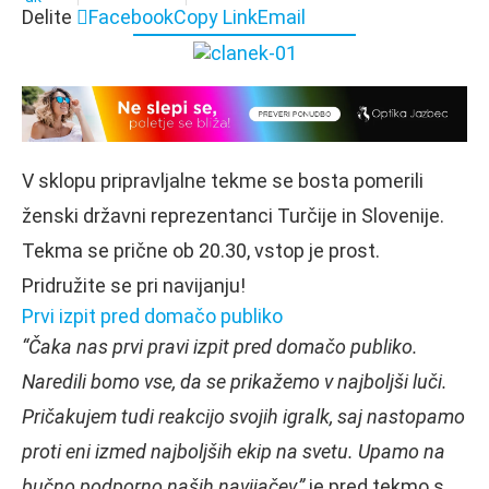
Delite
Facebook
Copy Link
Email
V sklopu pripravljalne tekme se bosta pomerili
ženski državni reprezentanci Turčije in Slovenije.
Tekma se prične ob 20.30, vstop je prost.
Pridružite se pri navijanju!
Prvi izpit pred domačo publiko
“Čaka nas prvi pravi izpit pred domačo publiko.
Naredili bomo vse, da se prikažemo v najboljši luči.
Pričakujem tudi reakcijo svojih igralk, saj nastopamo
proti eni izmed najboljših ekip na svetu. Upamo na
bučno podporno naših navijačev,”
je pred tekmo s