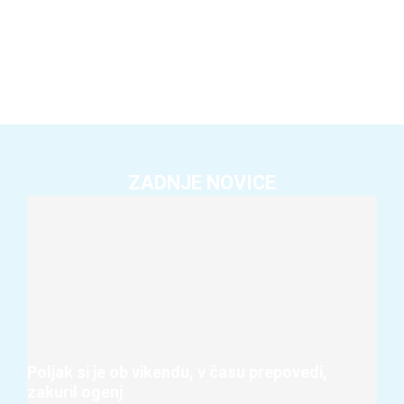
ZADNJE NOVICE
Poljak si je ob vikendu, v času prepovedi,
zakuril ogenj