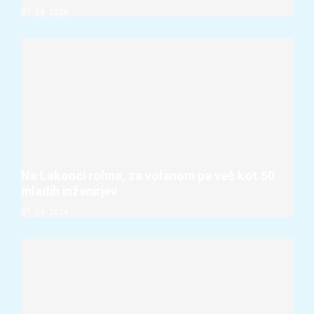
07. 08. 2026
Na Lakonci rohne, za volanom pa več kot 50
mladih inženirjev
07. 08. 2026