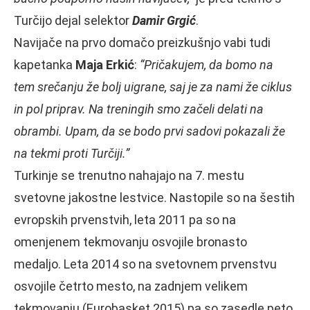
Turčijo dejal selektor
Damir Grgić
.
Navijače na prvo domačo preizkušnjo vabi tudi
kapetanka
Maja Erkić
:
“Pričakujem, da bomo na
tem srečanju že bolj uigrane, saj je za nami že ciklus
in pol priprav. Na treningih smo začeli delati na
obrambi. Upam, da se bodo prvi sadovi pokazali že
na tekmi proti Turčiji.”
Turkinje se trenutno nahajajo na 7. mestu
svetovne jakostne lestvice. Nastopile so na šestih
evropskih prvenstvih, leta 2011 pa so na
omenjenem tekmovanju osvojile bronasto
medaljo. Leta 2014 so na svetovnem prvenstvu
osvojile četrto mesto, na zadnjem velikem
tekmovanju (Eurobasket 2015) pa so zasedle peto