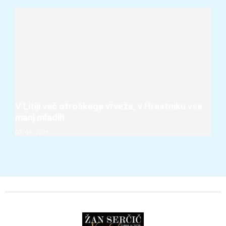
V Litiji več otroškega vrveža, v Hrastniku vse
manj mladih
07. 08. 2026