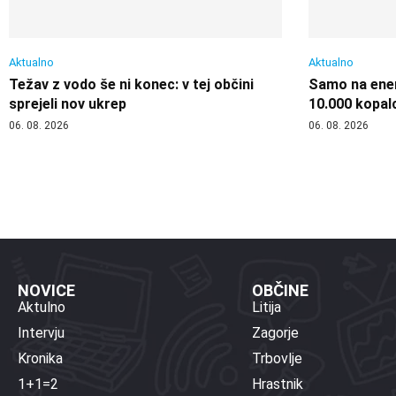
Aktualno
Aktualno
Težav z vodo še ni konec: v tej občini
Samo na enem
sprejeli nov ukrep
10.000 kopal
06. 08. 2026
06. 08. 2026
NOVICE
OBČINE
Aktulno
Litija
Intervju
Zagorje
Kronika
Trbovlje
1+1=2
Hrastnik