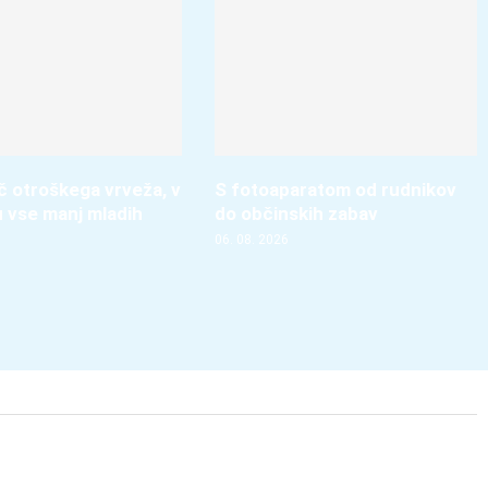
več otroškega vrveža, v
S fotoaparatom od rudnikov
u vse manj mladih
do občinskih zabav
06. 08. 2026