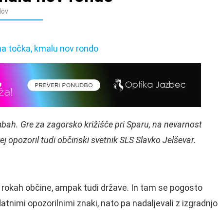
dov
bah. Gre za zagorsko križišče pri Sparu, na nevarnost
ej opozoril tudi občinski svetnik SLS Slavko Jelševar.
v rokah občine, ampak tudi države. In tam se pogosto
dodatnimi opozorilnimi znaki, nato pa nadaljevali z izgradnjo