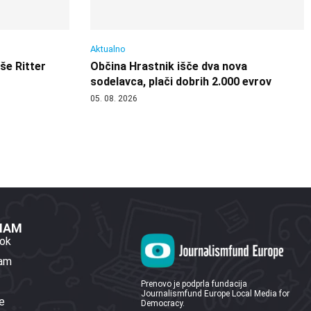
Aktualno
 še Ritter
Občina Hrastnik išče dva nova
sodelavca, plači dobrih 2.000 evrov
05. 08. 2026
 NAM
ok
ram
Prenovo je podprla fundacija
Journalismfund Europe Local Media for
e
Democracy.