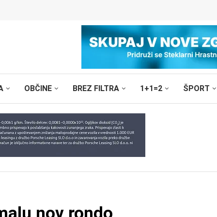
A
OBČINE
BREZ FILTRA
1+1=2
ŠPORT
kmalu nov rondo