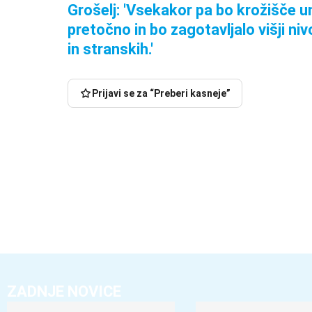
Grošelj: 'Vsekakor pa bo krožišče um
pretočno in bo zagotavljalo višji ni
in stranskih.'
Prijavi se za “Preberi kasneje”
ZADNJE NOVICE