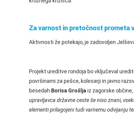
krožnega križišča.
Za varnost in pretočnost prometa v
Aktivnosti že potekajo, je zadovoljen Jelševar
Projekt ureditve rondoja bo vključeval uredit
površinami za pešce, kolesarji in javno razs
besedah
Borisa Grošlja
iz zagorske občine
upravljavca državne ceste še niso znani, vsek
elementi prilagojeni tudi varnemu odvijanju 