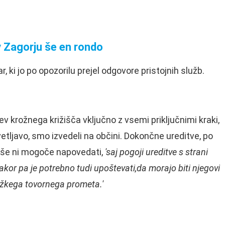
 Zagorju še en rondo
, ki jo po opozorilu prejel odgovore pristojnih služb.
ev krožnega križišča vključno z vsemi priključnimi kraki,
vetljavo, smo izvedeli na občini. Dokončne ureditve, po
, še ni mogoče napovedati,
'saj pogoji ureditve s strani
akor pa je potrebno tudi upoštevati,da morajo biti njegovi
težkega tovornega prometa.'