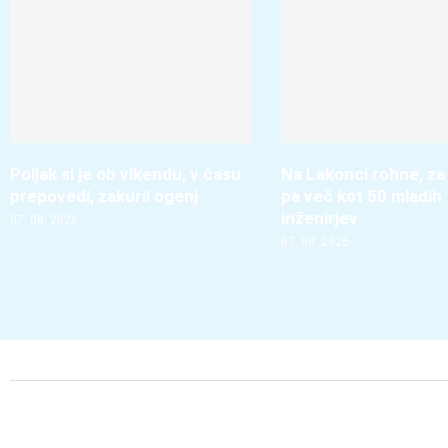
Poljak si je ob vikendu, v času
Na Lakonci rohne, za
prepovedi, zakuril ogenj
pa več kot 50 mladih
inženirjev
07. 08. 2026
07. 08. 2026