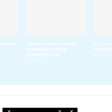
 volanom
Začenja se izbira vodstva
V Litiji 
zagorskega vrtca za
Hrastnik
prihodnjih pet let
07. 08. 2026
07. 08. 2026