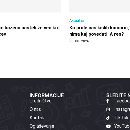
Aktualno
 bazenu našteli že več kot
Ko pride čas kislih kumaric,
cev
nima kaj povedati. A res?
05. 08. 2026
INFORMACIJE
SLEDITE
Uredništvo
Facebo
O nas
Instag
Kontakt
TikTok
Oglaševanje
YouTub