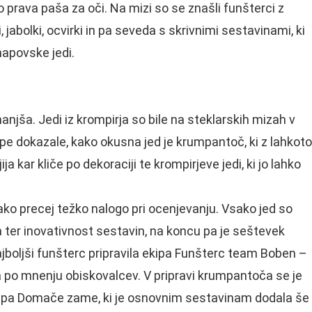
o prava paša za oči. Na mizi so se znašli funšterci z
bolki, ocvirki in pa seveda s skrivnimi sestavinami, ki
napovske jedi.
njša. Jedi iz krompirja so bile na steklarskih mizah v
ipe dokazale, kako okusna jed je krumpantoč, ki z lahkoto
ja kar kliče po dekoraciji te krompirjeve jedi, ki jo lahko
tako precej težko nalogo pri ocenjevanju. Vsako jed so
ca ter inovativnost sestavin, na koncu pa je seštevek
ajboljši funšterc pripravila ekipa Funšterc team Boben –
la po mnenju obiskovalcev. V pripravi krumpantoča se je
ekipa Domače zame, ki je osnovnim sestavinam dodala še