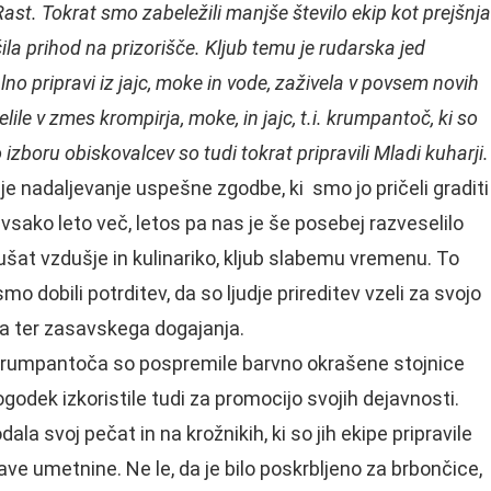
ast. Tokrat smo zabeležili manjše število ekip kot prejšnja
ila prihod na prizorišče. Kljub temu je rudarska jed
lno pripravi iz jajc, moke in vode, zaživela v povsem novih
lile v zmes krompirja, moke, in jajc, t.i. krumpantoč, ki so
 izboru obiskovalcev so tudi tokrat pripravili Mladi kuharji.
 je nadaljevanje uspešne zgodbe, ki smo jo pričeli graditi
e vsako leto več, letos pa nas je še posebej razveselilo
kušat vzdušje in kulinariko, kljub slabemu vremenu. To
o dobili potrditev, da so ljudje prireditev vzeli za svojo
ga ter zasavskega dogajanja.
krumpantoča so pospremile barvno okrašene stojnice
godek izkoristile tudi za promocijo svojih dejavnosti.
a svoj pečat in na krožnikih, ki so jih ekipe pripravile
ave umetnine. Ne le, da je bilo poskrbljeno za brbončice,