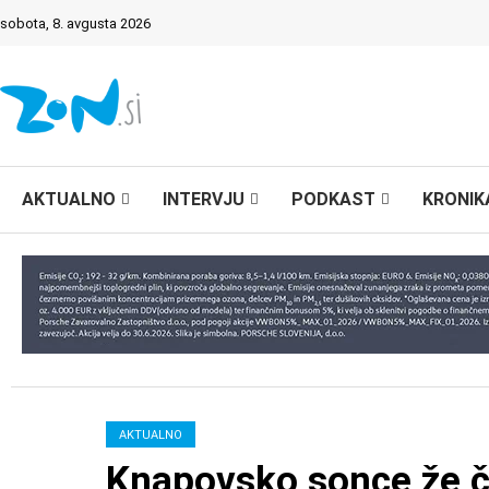
sobota, 8. avgusta 2026
AKTUALNO
INTERVJU
PODKAST
KRONIK
AKTUALNO
Knapovsko sonce že če