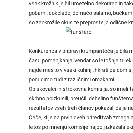
vsak krožnik je bil umetelno dekoriran in tak
gobami, čokolado, domačo salamo, bučkami, ja
so zaokrožile okus te preproste, a odlične k
Konkurenca v pripravi krumpantoča je bila ma
času pomanjkanja, vendar so letošnje tri ek
najde mesto v vsaki kuhinji, hkrati pa domišlji
ponudimo tudi z različnimi omakami.
Obiskovalci in strokovna komisija, so imeli 
skrbno poizkusili, preučili debelino funšter
rezultatov vseh treh članov pokazal, da je n
Čeče, ki je na prvih dveh prireditvah zmaga
letos po mnenju komisije najbolj izkazala 