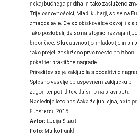
nekaj bučnega pridiha in tako zasluženo zmag
Trije osnovnošolci, Mladi kuharji, so se na F
zmagoslavje. Če so obiskovalce osvojili s sla
tako poskrbeli, da so na stojnici razvajali l
brbončice. S kreativnostjo, mladostjo in pri
tako prejeli zasluženo prvo mesto po izboru 
pokal ter praktične nagrade.
Prireditev se je zaključila s podelitvijo nagr
Splošno veselje ob uspešnem zaključku prire
zagon ter potrditev, da smo na pravi poti.
Naslednje leto nas čaka že jubilejna, peta p
Funštercu 2015.
Avtor:
Lucija Štaut
Na
Poljak
Lakonci
Začenja
V
Foto:
Marko Funkl
si
rohne,
se
Litiji