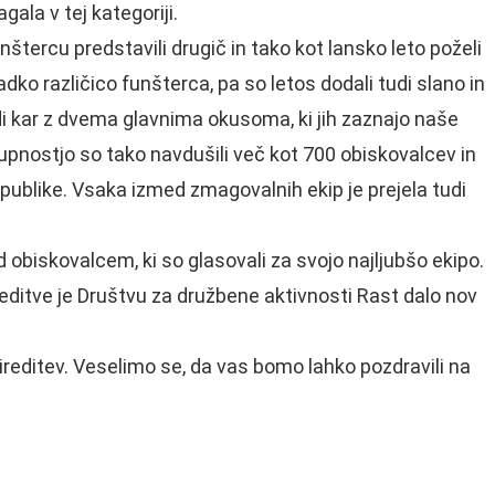
ala v tej kategoriji.
unštercu predstavili drugič in tako kot lansko leto poželi
dko različico funšterca, pa so letos dodali tudi slano in
judi kar z dvema glavnima okusoma, ki jih zaznajo naše
kupnostjo so tako navdušili več kot 700 obiskovalcev in
publike. Vsaka izmed zmagovalnih ekip je prejela tudi
ad obiskovalcem, ki so glasovali za svojo najljubšo ekipo.
ditve je Društvu za družbene aktivnosti Rast dalo nov
rireditev. Veselimo se, da vas bomo lahko pozdravili na