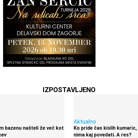
IZPOSTAVLJENO
Aktualno
 bazenu našteli že več kot
Ko pride čas kislih kumaric,
cev
nima kaj povedati. A res?