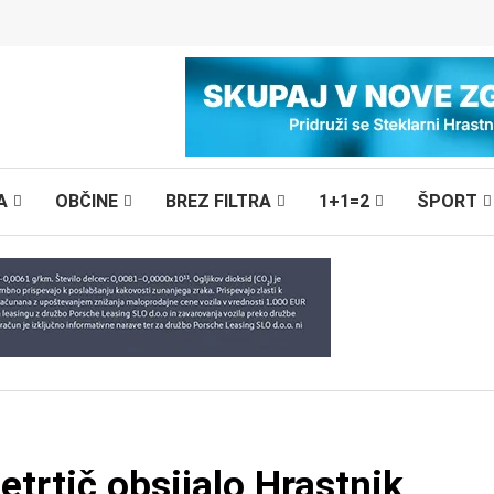
A
OBČINE
BREZ FILTRA
1+1=2
ŠPORT
trtič obsijalo Hrastnik