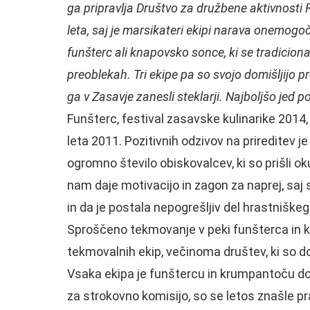
ga pripravlja Društvo za družbene aktivnosti R
leta, saj je marsikateri ekipi narava onemogoč
funšterc ali knapovsko sonce, ki se tradiciona
preoblekah. Tri ekipe pa so svojo domišljijo pre
ga v Zasavje zanesli steklarji. Najboljšo jed po
Funšterc, festival zasavske kulinarike 2014,
leta 2011. Pozitivnih odzivov na prireditev j
ogromno število obiskovalcev, ki so prišli o
nam daje motivacijo in zagon za naprej, saj sm
in da je postala nepogrešljiv del hrastniške
Sproščeno tekmovanje v peki funšterca in 
tekmovalnih ekip, večinoma društev, ki so do
Vsaka ekipa je funštercu in krumpantoču dodal
za strokovno komisijo, so se letos znašle pr