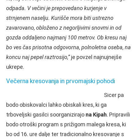
odpada. V večini je prepovedano kurjenje v
strnjenem naselju. Kurišče mora biti ustrezno
zavarovano, obloženo z negorljivimi snovmi in od
gozda oddaljeno najmanj 100 metrov. Ob kresu naj
bo ves čas prisotna odgovorna, polnoletna oseba, na
koncu naj pepel raztrosijo,”
je povzel najnujnejše
ukrepe.
Večerna kresovanja in prvomajski pohodi
Sicer pa
bodo obiskovalci lahko obiskali kres, ki ga
trboveljski gasilci soorganizirajo
na Kipah
. Pripravili
bodo otroški program s prižigom malega kresa, ki
bo od 16. ure dalje ter tradicionalno kresovanje s