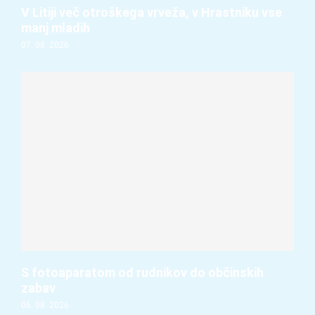
V Litiji več otroškega vrveža, v Hrastniku vse
manj mladih
07. 08. 2026
S fotoaparatom od rudnikov do občinskih
zabav
06. 08. 2026