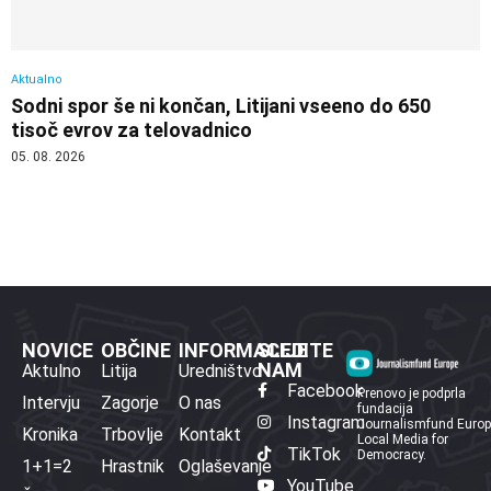
Aktualno
Sodni spor še ni končan, Litijani vseeno do 650
tisoč evrov za telovadnico
05. 08. 2026
NOVICE
OBČINE
INFORMACIJE
SLEDITE
NAM
Aktulno
Litija
Uredništvo
Facebook
Prenovo je podprla
Intervju
Zagorje
O nas
fundacija
Instagram
Journalismfund Euro
Kronika
Trbovlje
Kontakt
Local Media for
TikTok
Democracy.
1+1=2
Hrastnik
Oglaševanje
YouTube