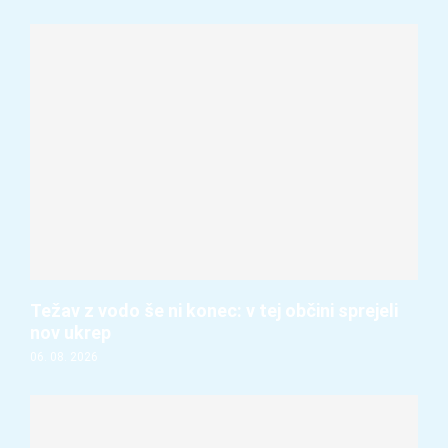
Težav z vodo še ni konec: v tej občini sprejeli
nov ukrep
06. 08. 2026