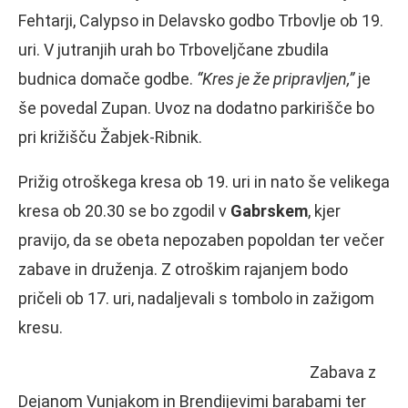
Fehtarji, Calypso in Delavsko godbo Trbovlje ob 19.
uri. V jutranjih urah bo Trboveljčane zbudila
budnica domače godbe.
“Kres je že pripravljen,”
je
še povedal Zupan. Uvoz na dodatno parkirišče bo
pri križišču Žabjek-Ribnik.
Prižig otroškega kresa ob 19. uri in nato še velikega
kresa ob 20.30 se bo zgodil v
Gabrskem
, kjer
pravijo, da se obeta nepozaben popoldan ter večer
zabave in druženja. Z otroškim rajanjem bodo
pričeli ob 17. uri, nadaljevali s tombolo in zažigom
kresu.
Zabava z
Dejanom Vunjakom in Brendijevimi barabami ter