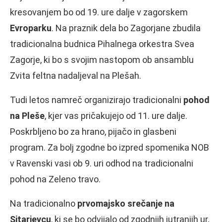
kresovanjem bo od 19. ure dalje v zagorskem
Evroparku
. Na praznik dela bo Zagorjane zbudila
tradicionalna budnica Pihalnega orkestra Svea
Zagorje, ki bo s svojim nastopom ob ansamblu
Zvita feltna nadaljeval na Plešah.
Tudi letos namreč organizirajo tradicionalni
pohod
na Pleše
, kjer vas pričakujejo od 11. ure dalje.
Poskrbljeno bo za hrano, pijačo in glasbeni
program. Za bolj zgodne bo izpred spomenika NOB
v Ravenski vasi ob 9. uri odhod na tradicionalni
pohod na Zeleno travo.
Na tradicionalno
prvomajsko srečanje na
Sitarjevcu
, ki se bo odvijalo od zgodnjih jutranjih ur,