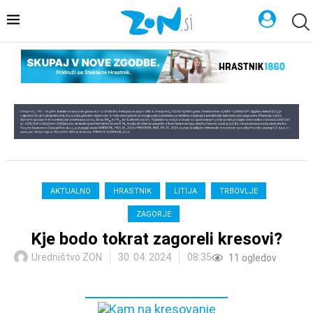
AKTUALNO
HRASTNIK
LITIJA
TRBOVLJE
ZAGORJE
Kje bodo tokrat zagoreli kresovi?
Uredništvo ZON
30. 04. 2024
08:35
11
ogledov