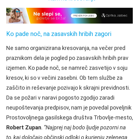
Ko pade noč, na zasavskih hribih zagori
Ne samo organizirana kresovanja, na večer pred
praznikom dela je pogled po zasavskih hribih prav
izjemen. Ko pade noč, se namreč zasvetijo v soju
kresov, ki so v večini zasebni. Ob tem službe za
zaščito in reševanje pozivajo k skrajni previdnosti.
Da se požari v naravi pogosto zgodijo zaradi
neupoštevanja predpisov, nam je povedal poveljnik
Prostovoljnega gasilskega društva Trbovlje-mesto,
Robert Zupan
.
“Najprej naj bodo ljudje pozorni na
to, kaj določajo občinski odloki o kurjenju zelenega