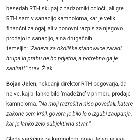
besedah RTH skupaj z nadzorniki odločil, ali gre
RTH sam v sanacijo kamnoloma, kar je velik
finančni zalogaj, ali v ponovni razpis za njegovo
prodajo in sanacijo, a na drugačnih
temeljih:
“Zadeva za okoliške stanovalce zaradi
hrupa in prahu ne bo prijetna, a potrebno ga je
sanirati,”
pravi Žlak.
Bojan Jelen
, nekdanji direktor RTH odgovarja, da
ne ve, kaj bi lahko bilo ‘madežno’ v primeru prodaje
kamnoloma.
“Na moji razrešitvi niso povedali, katere
zakone sem kršil, govora je bilo le o izgubi zaupanja,
kar je lahko zelo subjektivna stvar.”
Glede varščine za kamnolom, pravi Jelen, je vse