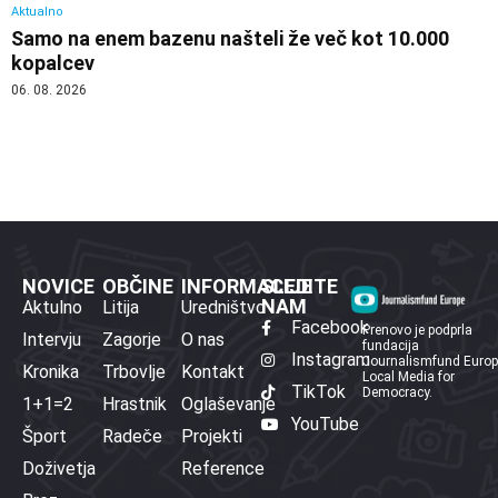
Aktualno
Samo na enem bazenu našteli že več kot 10.000
kopalcev
06. 08. 2026
NOVICE
OBČINE
INFORMACIJE
SLEDITE
NAM
Aktulno
Litija
Uredništvo
Facebook
Prenovo je podprla
Intervju
Zagorje
O nas
fundacija
Instagram
Journalismfund Euro
Kronika
Trbovlje
Kontakt
Local Media for
TikTok
Democracy.
1+1=2
Hrastnik
Oglaševanje
YouTube
Šport
Radeče
Projekti
Doživetja
Reference