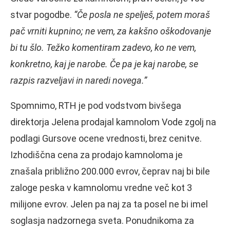
stvar pogodbe.
“Če posla ne spelješ, potem moraš
pač vrniti kupnino; ne vem, za kakšno oškodovanje
bi tu šlo. Težko komentiram zadevo, ko ne vem,
konkretno, kaj je narobe. Če pa je kaj narobe, se
razpis razveljavi in naredi novega.”
Spomnimo, RTH je pod vodstvom bivšega
direktorja Jelena prodajal kamnolom Vode zgolj na
podlagi Gursove ocene vrednosti, brez cenitve.
Izhodiščna cena za prodajo kamnoloma je
znašala približno 200.000 evrov, čeprav naj bi bile
zaloge peska v kamnolomu vredne več kot 3
milijone evrov. Jelen pa naj za ta posel ne bi imel
soglasja nadzornega sveta. Ponudnikoma za