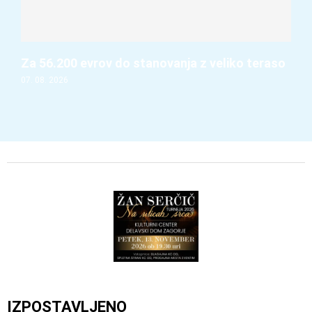
Za 56.200 evrov do stanovanja z veliko teraso
07. 08. 2026
IZPOSTAVLJENO