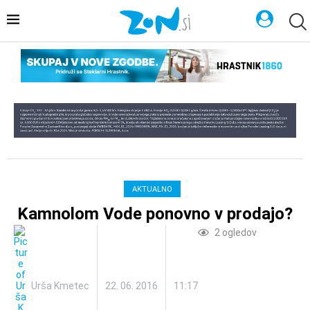
AKTUALNO
Kamnolom Vode ponovno v prodajo?
2
ogledov
Urša Kmetec
22. 06. 2016
11:17