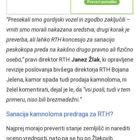
“Presekali smo gordijski vozel in zgodbo zaključili –
vrniti smo morali nakazana sredstva, drugi korak je
preverba, ali lahko RTH koncesijo za sanacijo
peskokopa preda na kakšno drugo pravno ali fizično
osebo,”
pravi direktor RTH
Janez Žlak
, ki opravljene
revizije poslovanja bivšega direktorja RTH Bojana
Jelena, kamor spada tudi prodaja kamnoloma, ni
želel komentirati, dejal je le, da
“vsi posli, tudi v tem
primeru, niso bili brezmadežni.”
Sanacija kamnoloma predraga za RTH?
Najprej morajo preveriti stanje zemljišč in narediti
oceno vrednosti, nato pa se bo po Žlakovih