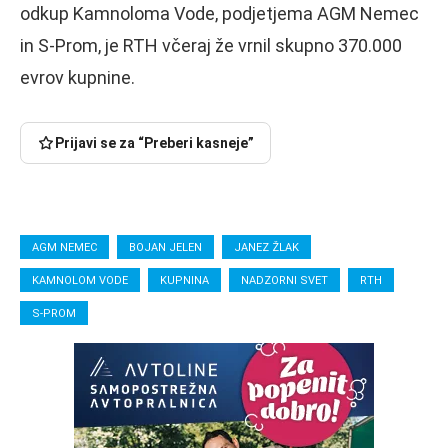
odkup Kamnoloma Vode, podjetjema AGM Nemec
in S-Prom, je RTH včeraj že vrnil skupno 370.000
evrov kupnine.
Prijavi se za “Preberi kasneje”
AGM NEMEC
BOJAN JELEN
JANEZ ŽLAK
KAMNOLOM VODE
KUPNINA
NADZORNI SVET
RTH
S-PROM