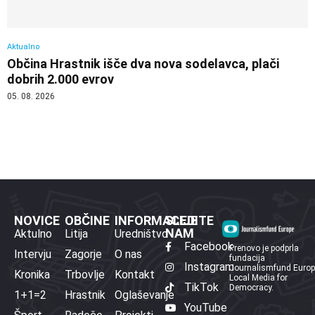
Aktualno
Občina Hrastnik išče dva nova sodelavca, plači
dobrih 2.000 evrov
05. 08. 2026
NOVICE
OBČINE
INFORMACIJE
SLEDITE
NAM
Aktulno
Litija
Uredništvo
Facebook
Prenovo je podprla
Intervju
Zagorje
O nas
fundacija
Instagram
Journalismfund Euro
Kronika
Trbovlje
Kontakt
Local Media for
TikTok
Democracy.
1+1=2
Hrastnik
Oglaševanje
YouTube