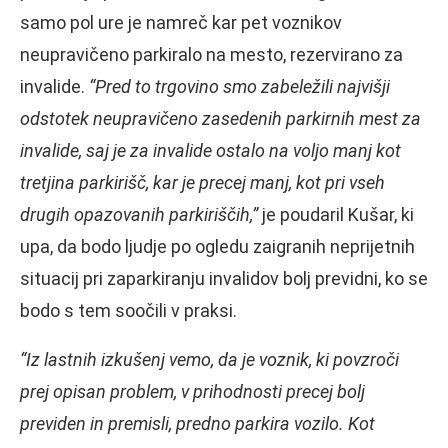
samo pol ure je namreč kar pet voznikov
neupravičeno parkiralo na mesto, rezervirano za
invalide.
“Pred to trgovino smo zabeležili najvišji
odstotek neupravičeno zasedenih parkirnih mest za
invalide, saj je za invalide ostalo na voljo manj kot
tretjina parkirišč, kar je precej manj, kot pri vseh
drugih opazovanih parkiriščih,”
je poudaril Kušar, ki
upa, da bodo ljudje po ogledu zaigranih neprijetnih
situacij pri zaparkiranju invalidov bolj previdni, ko se
bodo s tem soočili v praksi.
“Iz lastnih izkušenj vemo, da je voznik, ki povzroči
prej opisan problem, v prihodnosti precej bolj
previden in premisli, predno parkira vozilo. Kot