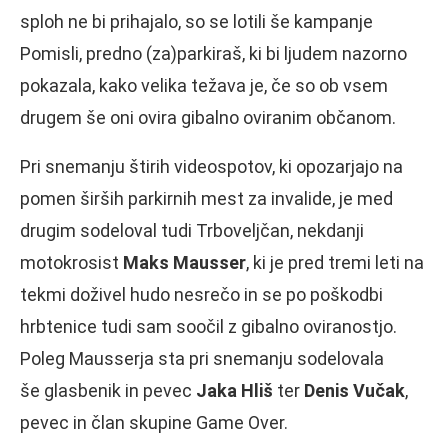
sploh ne bi prihajalo, so se lotili še kampanje
Pomisli, predno (za)parkiraš, ki bi ljudem nazorno
pokazala, kako velika težava je, če so ob vsem
drugem še oni ovira gibalno oviranim občanom.
Pri snemanju štirih videospotov, ki opozarjajo na
pomen širših parkirnih mest za invalide, je med
drugim sodeloval tudi Trboveljčan, nekdanji
motokrosist
Maks Mausser
, ki je pred tremi leti na
tekmi doživel hudo nesrečo in se po poškodbi
hrbtenice tudi sam soočil z gibalno oviranostjo.
Poleg Mausserja sta pri snemanju sodelovala
še
glasbenik in pevec
Jaka Hliš
ter
Denis Vučak
,
pevec in član skupine Game Over.