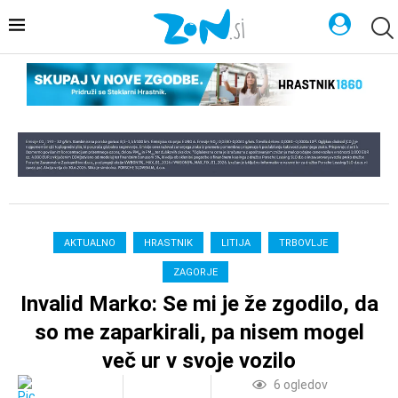
AKTUALNO
HRASTNIK
LITIJA
TRBOVLJE
ZAGORJE
Invalid Marko: Se mi je že zgodilo, da
so me zaparkirali, pa nisem mogel
več ur v svoje vozilo
6
ogledov