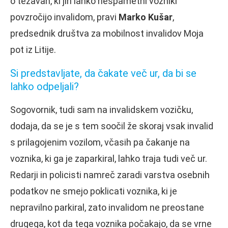
o težavah, ki jih lahko nespametni vozniki
povzročijo invalidom, pravi
Marko Kušar
,
predsednik društva za mobilnost invalidov Moja
pot iz Litije.
Si predstavljate, da čakate več ur, da bi se
lahko odpeljali?
Sogovornik, tudi sam na invalidskem vozičku,
dodaja, da se je s tem soočil že skoraj vsak invalid
s prilagojenim vozilom, včasih pa čakanje na
voznika, ki ga je zaparkiral, lahko traja tudi več ur.
Redarji in policisti namreč zaradi varstva osebnih
podatkov ne smejo poklicati voznika, ki je
nepravilno parkiral, zato invalidom ne preostane
drugega, kot da tega voznika počakajo, da se vrne