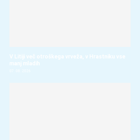
V Litiji več otroškega vrveža, v Hrastniku vse
manj mladih
07. 08. 2026