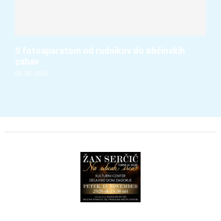
S fotoaparatom od rudnikov do občinskih
zabav
06. 08. 2026