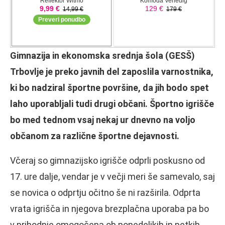
Gimnazija in ekonomska srednja šola (GESŠ)
Trbovlje je preko javnih del zaposlila varnostnika,
ki bo nadziral športne površine, da jih bodo spet
laho uporabljali tudi drugi občani. Športno igrišče
bo med tednom vsaj nekaj ur dnevno na voljo
občanom za različne športne dejavnosti.
Včeraj so gimnazijsko igrišče odprli poskusno od
17. ure dalje, vendar je v večji meri še samevalo, saj
se novica o odprtju očitno še ni razširila. Odprta
vrata igrišča in njegova brezplačna uporaba pa bo
v prihodnje omogočena ob ponedeljkih in petkih