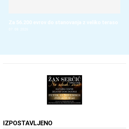
Za 56.200 evrov do stanovanja z veliko teraso
07. 08. 2026
IZPOSTAVLJENO