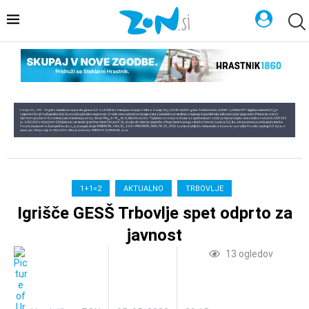
1+1=2
AKTUALNO
TRBOVLJE
Igrišče GESŠ Trbovlje spet odprto za
javnost
13
ogledov