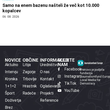
Samo na enem bazenu našteli že več kot 10.000
kopalcev
06. 08. 2026
NOVICE
OBČINE
INFORMACIJE
SLEDITE
NAM
Aktulno
Litija
Uredništvo
Facebook
Prenovo je podprla
Intervju
Zagorje
O nas
fundacija
Instagram
Journalismfund Euro
Kronika
Trbovlje
Kontakt
Local Media for
TikTok
Democracy.
1+1=2
Hrastnik
Oglaševanje
YouTube
Šport
Radeče
Projekti
Doživetja
Reference
Brez