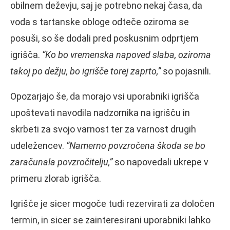
obilnem deževju, saj je potrebno nekaj časa, da
voda s tartanske obloge odteče oziroma se
posuši, so še dodali pred poskusnim odprtjem
igrišča.
“Ko bo vremenska napoved slaba, oziroma
takoj po dežju, bo igrišče torej zaprto,”
so pojasnili.
Opozarjajo še, da morajo vsi uporabniki igrišča
upoštevati navodila nadzornika na igrišču in
skrbeti za svojo varnost ter za varnost drugih
udeležencev.
“Namerno povzročena škoda se bo
zaračunala povzročitelju,”
so napovedali ukrepe v
primeru zlorab igrišča.
Igrišče je sicer mogoče tudi rezervirati za določen
termin, in sicer se zainteresirani uporabniki lahko