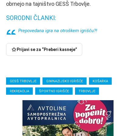
obrnejo na tajništvo GESŠ Trbovlje.
SORODNI ČLANKI:
Prepovedana igra na otroškem igrišču?!
Prijavi se za “Preberi kasneje”
GESŠ TRBOVLJE
GIMNAZIJSKO IGRIŠČE
KOŠARKA
REKREACIJA
ŠPORTNO IGRIŠČE
TRBOVLJE