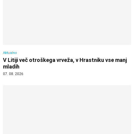
Aktualno
V Litiji več otroškega vrveža, v Hrastniku vse manj
mladih
07. 08. 2026